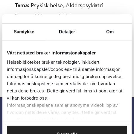
Tema:
Psykisk helse, Alderspsykiatri
Emner:
Alderspsykiatri
Dokumenttype:
Rapporter
Samtykke
Detaljer
Om
Utgiver:
Helsedirektoratet
Språk:
Norsk
Vårt nettsted bruker informasjonskapsler
Helsebiblioteket bruker teknologier, inkludert
informasjonskapsler/«cookies» til å samle informasjon
om deg for å kunne gi deg best mulig brukeropplevelse.
Informasjonskapslene samler statistikk om hvordan
nettsidene brukes. Dette gir verdifull innsikt som gjør at
vi kan forbedre oss.
Informasjonskapslene samler anonyme videoklipp av
hvordan nettsidene våres benyttes. Dette gir verdifull
Om oss
innsikt som gjør at vi kan forbedre oss.