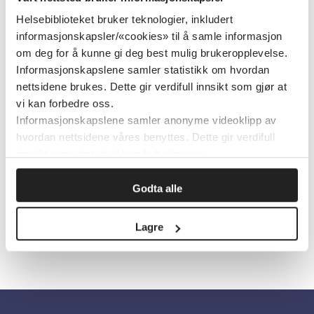
Helsebiblioteket bruker teknologier, inkludert
Først publisert:
05.12.2019
informasjonskapsler/«cookies» til å samle informasjon
Sist faglig oppdatert:
20.01.2022
om deg for å kunne gi deg best mulig brukeropplevelse.
Informasjonskapslene samler statistikk om hvordan
Tema:
Psykisk helse, Psykisk helsearbeid
nettsidene brukes. Dette gir verdifull innsikt som gjør at
Emner:
Psykisk helsearbeid
vi kan forbedre oss.
Dokumenttype:
Rapporter
Informasjonskapslene samler anonyme videoklipp av
hvordan nettsidene våres benyttes. Dette gir verdifull
Utgiver:
Helsedirektoratet
innsikt som gjør at vi kan forbedre oss.
Språk:
Norsk
Godta alle
Lagre