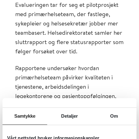
Evalueringen tar for seg et pilotprosjekt
med primærhelseteam, der fastlege,
sykepleier og helsesekretær jobber mer
teambasert. Helsedirektoratet samler her
sluttrapport og flere statusrapporter som
følger forsøket over tid.
Rapportene undersøker hvordan
primærhelseteam påvirker kvaliteten i
tjenestene, arbeidsdelingen i
legekontorene og pasientoppfølgingen,
inkludert oppfølging av personer med
mer sammensatte behov. Evalueringen
Samtykke
Detaljer
Om
ser også på alternative
finansieringsordninger i forsøket.
Vårt nettsted bruker informasjonskapsler