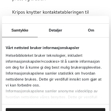
Kripos knytter kontaktetableringen til
seksualisert chat, digital blotting,
innhenting av nakenbilder, seksuell
Samtykke
Detaljer
Om
utpressing og i enkelte saker voldtekt.
Rapporten vurderer at anonymisering,
Vårt nettsted bruker informasjonskapsler
kunstig intelligens og ende-til-ende-
kryptering gir trusselaktører større
Helsebiblioteket bruker teknologier, inkludert
informasjonskapsler/«cookies» til å samle informasjon
handlingsrom, men at kunstig intelligens
om deg for å kunne gi deg best mulig brukeropplevelse.
også kan støtte oppdagelse og
Informasjonskapslene samler statistikk om hvordan
forebygging.
nettsidene brukes. Dette gir verdifull innsikt som gjør at
vi kan forbedre oss.
Først publisert:
06.12.2024
Informasjonskapslene samler anonyme videoklipp av
hvordan nettsidene våres benyttes. Dette gir verdifull
Tema:
Barn og unges psykiske helse,
innsikt som gjør at vi kan forbedre oss.
Psykisk helsearbeid, Traumer, stress og