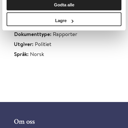
overgrep
Godta alle
Emner:
Barn og unge, Psykisk helsearbeid,
Lagre
Traumer, stress og overgrep
Dokumenttype:
Rapporter
Utgiver:
Politiet
Språk:
Norsk
Om oss