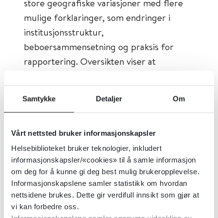
store geografiske variasjoner med flere
mulige forklaringer, som endringer i
institusjonsstruktur,
beboersammensetning og praksis for
rapportering. Oversikten viser at
rusmiddeltesting etter barnevernloven §§
4-24 og 4-26 og tvang i akutte
Samtykke
Detaljer
Om
faresituasjoner utgjør de hyppigst
registrerte tiltakene, mens
bevegelsesbegrensninger og ransaking
Vårt nettsted bruker informasjonskapsler
også forekommer ofte.
Helsebiblioteket bruker teknologier, inkludert
informasjonskapsler/«cookies» til å samle informasjon
om deg for å kunne gi deg best mulig brukeropplevelse.
Rapporten oppsummerer klager fra barn
Informasjonskapslene samler statistikk om hvordan
og foresatte på tvang, saksbehandlingstid
nettsidene brukes. Dette gir verdifull innsikt som gjør at
og utfall, og fylkesmannen stadfester
vi kan forbedre oss.