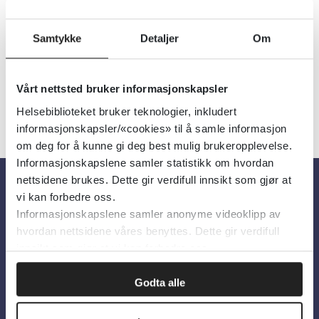
Utgiver:
Rådet for psykisk helse
Språk:
Norsk
Samtykke
Detaljer
Om
Vårt nettsted bruker informasjonskapsler
Helsebiblioteket bruker teknologier, inkludert
informasjonskapsler/«cookies» til å samle informasjon
om deg for å kunne gi deg best mulig brukeropplevelse.
Informasjonskapslene samler statistikk om hvordan
nettsidene brukes. Dette gir verdifull innsikt som gjør at
vi kan forbedre oss.
Om oss
Informasjonskapslene samler anonyme videoklipp av
hvordan nettsidene våres benyttes. Dette gir verdifull
innsikt som gjør at vi kan forbedre oss.
Om Helsebiblioteket
Personvern og informasjonskapsler
Godta alle
Tilgjengelighetserklæring