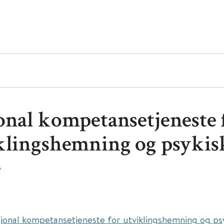
onal kompetansetjeneste 
klingshemning og psykis
e
jonal kompetansetjeneste for utviklingshemning og psy