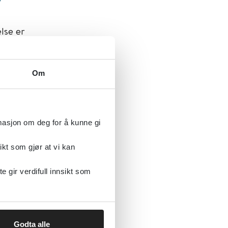
lse er
dning og
tidig
Om
rmasjon om deg for å kunne gi
ikt som gjør at vi kan
gir verdifull innsikt som
Godta alle