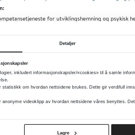
n:
ompetansetjeneste for utviklingshemning og psykisk he
or å bygge opp og spre kunnskap og erfaring om utre
 av mennesker med utviklingshemning/autisme og sam
Detaljer
else.
isk helse, Utviklingsforstyrrelser
asjonskapsler
iklingsforstyrrelser
logier, inkludert informasjonskapsler/«cookies» til å samle info
lse.
type:
Ressurser på nett
tatistikk om hvordan nettsidene brukes. Dette gir verdifull inns
slo Universitetssykehus
anonyme videoklipp av hvordan nettsidene våres benyttes. Dette 
sk
Lagre