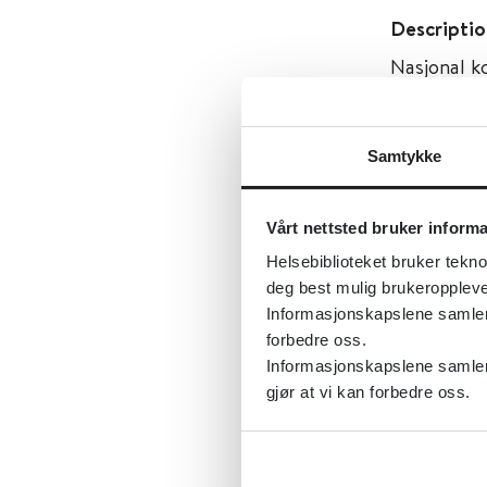
Descriptio
Nasjonal k
etablert f
behandling
Samtykke
psykisk lid
Tema:
Psyk
Vårt nettsted bruker inform
Emner:
Utv
Helsebiblioteket bruker tekno
deg best mulig brukeroppleve
Dokument
Informasjonskapslene samler s
Utgiver:
O
forbedre oss.
Informasjonskapslene samler 
Språk:
Nor
gjør at vi kan forbedre oss.