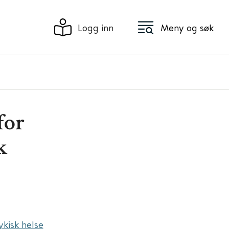
Logg inn
Meny og søk
for
k
kisk helse