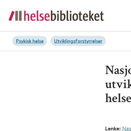
Psykisk helse
Utviklingsforstyrrelser
Nasj
utvi
hels
Lenke:
Nas