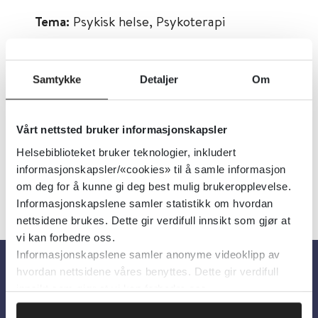
Tema:
Psykisk helse, Psykoterapi
Emner:
Psykoterapi
Dokumenttype:
Ressurser på nett
Samtykke
Detaljer
Om
Utgiver:
Norsk psykoanalytisk forening
Språk:
Norsk
Vårt nettsted bruker informasjonskapsler
Helsebiblioteket bruker teknologier, inkludert
informasjonskapsler/«cookies» til å samle informasjon
om deg for å kunne gi deg best mulig brukeropplevelse.
Informasjonskapslene samler statistikk om hvordan
nettsidene brukes. Dette gir verdifull innsikt som gjør at
vi kan forbedre oss.
Informasjonskapslene samler anonyme videoklipp av
hvordan nettsidene våres benyttes. Dette gir verdifull
Om oss
innsikt som gjør at vi kan forbedre oss.