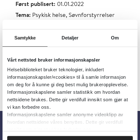
Først publisert:
01.01.2022
Tema:
Psykisk helse, Søvnforstyrrelser
Emner:
Søvnforstyrrelser
Dokumenttype:
Retningslinjer
Samtykke
Detaljer
Om
Utgiver:
Sundhedsstyrelsen (Danmark)
Språk:
Dansk
Vårt nettsted bruker informasjonskapsler
Helsebiblioteket bruker teknologier, inkludert
informasjonskapsler/«cookies» til å samle informasjon
om deg for å kunne gi deg best mulig brukeropplevelse.
Informasjonskapslene samler statistikk om hvordan
nettsidene brukes. Dette gir verdifull innsikt som gjør at
vi kan forbedre oss.
Informasjonskapslene samler anonyme videoklipp av
hvordan nettsidene våres benyttes. Dette gir verdifull
innsikt som gjør at vi kan forbedre oss.
Om oss