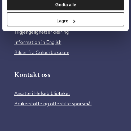
Godta alle
Om Helsebiblioteket
Personvern og informasjonskapsler
Lagre
Tilgjengelighetserklæring
Information in English
Bilder fra Colourbox.com
Kontakt oss
Ansatte i Helsebiblioteket
Brukerstøtte og ofte stilte spørsmål