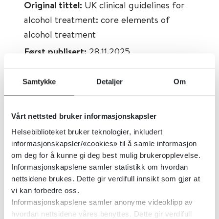
Original tittel:
UK clinical guidelines for
alcohol treatment: core elements of
alcohol treatment
Først publisert:
28.11.2025
Tema:
Psykisk helse, Rus og avhengighet
Samtykke
Detaljer
Om
Emner:
Alkohol, Rus og avhengighet
Dokumenttype:
Retningslinjer
Vårt nettsted bruker informasjonskapsler
Utgiver:
Gov.uk
Helsebiblioteket bruker teknologier, inkludert
Språk:
Engelsk
informasjonskapsler/«cookies» til å samle informasjon
om deg for å kunne gi deg best mulig brukeropplevelse.
Informasjonskapslene samler statistikk om hvordan
nettsidene brukes. Dette gir verdifull innsikt som gjør at
vi kan forbedre oss.
Informasjonskapslene samler anonyme videoklipp av
hvordan nettsidene våres benyttes. Dette gir verdifull