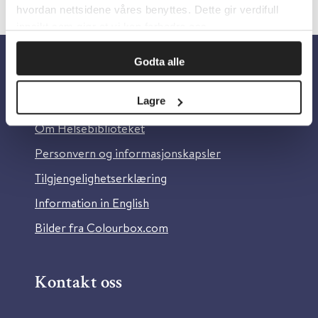
hvordan nettsidene våres benyttes. Dette gir verdifull
innsikt som gjør at vi kan forbedre oss.
Godta alle
Om oss
Lagre
Om Helsebiblioteket
Personvern og informasjonskapsler
Tilgjengelighetserklæring
Information in English
Bilder fra Colourbox.com
Kontakt oss