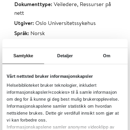
Dokumenttype:
Veiledere, Ressurser på
nett
Utgiver:
Oslo Universitetssykehus
Språk:
Norsk
Metabeskrivelse:
Informasjon om og
tilgang til norsk manual for integrert
Samtykke
Detaljer
Om
behandling av samtidig rus- og psykisk
lidelse (ROP). Støtter helhetlig behandling
Vårt nettsted bruker informasjonskapsler
av personer med både rus- og psykiske
Helsebiblioteket bruker teknologier, inkludert
lidelser. Relevant for behandlere, team,
informasjonskapsler/«cookies» til å samle informasjon
spesialisthelsetjeneste og kommune.
om deg for å kunne gi deg best mulig brukeropplevelse.
Informasjonskapslene samler statistikk om hvordan
nettsidene brukes. Dette gir verdifull innsikt som gjør at
vi kan forbedre oss.
Informasjonskapslene samler anonyme videoklipp av