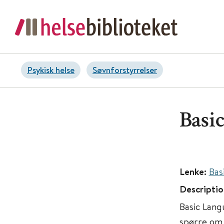
Psykisk helse
Søvnforstyrrelser
Basi
Lenke:
Bas
Descriptio
Basic Lan
spørre om 