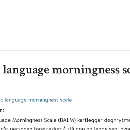
c language morningness s
ic language morningness scale
n:
guage Morningness Scale (BALM) kartlegger døgnrytme
når personen foretrekker å stå opp og legge seg, hvor