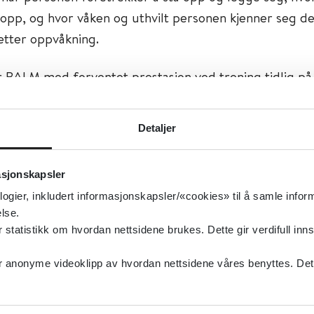
å opp, og hvor våken og uthvilt personen kjenner seg d
etter oppvåkning.
tar BALM med forventet prestasjon ved trening tidlig 
beste tidspunkt for en mentalt krevende test, tillegg ti
kal plassere seg på en A–B-skala (morgenmenneske ti
Detaljer
eske). Summen av poeng plasserer personen fra "kve
msnittlig døgnrytmetype til "morgentype".
asjonskapsler
isk helse, Søvnforstyrrelser
logier, inkludert informasjonskapsler/«cookies» til å samle info
lse.
gnrytme
tatistikk om hvordan nettsidene brukes. Dette gir verdifull inns
type:
Verktøy
anonyme videoklipp av hvordan nettsidene våres benyttes. Dette 
else Bergen
sk