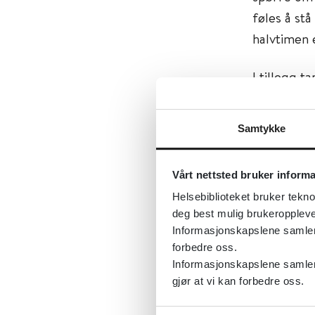
føles å st
halvtimen 
I tillegg 
og valg av 
personen s
Samtykke
kveldsmenn
via gjenno
Vårt nettsted bruker inform
Tema:
Psyk
Helsebiblioteket bruker tekno
deg best mulig brukeroppleve
Emner:
Dø
Informasjonskapslene samler s
Dokument
forbedre oss.
Informasjonskapslene samler 
Utgiver:
H
gjør at vi kan forbedre oss.
Språk:
Nor