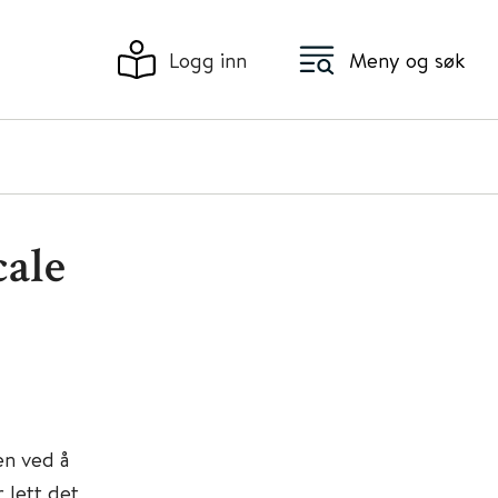
Logg inn
Meny og søk
cale
n ved å
 lett det