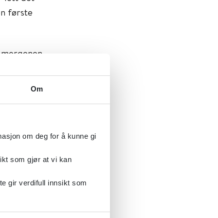
en første
på morgenen
l at
l
Om
ldstype"
rmasjon om deg for å kunne gi
ikt som gjør at vi kan
gir verdifull innsikt som