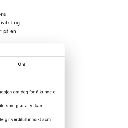
ens
vitet og
r på en
 at fysisk
gen.
Om
obb har
ryggen, og
d.
rmasjon om deg for å kunne gi
ikt som gjør at vi kan
gir verdifull innsikt som