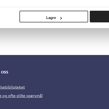
slo Universitetssykehus
sk
Lagre
oss
lsebiblioteket
 og ofte stilte spørsmål