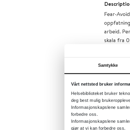
Descriptio
Fear-Avoid
oppfatning
arbeid. Pe
skala fra 0 
Delen om f
aktivitet 
Samtykke
Arbeidsdel
utløst sme
Vårt nettsted bruker inform
forventning
Helsebiblioteket bruker tekno
deg best mulig brukeroppleve
Tema:
Psyk
Informasjonskapslene samler s
forbedre oss.
Emner:
An
Informasjonskapslene samler 
Dokument
gjør at vi kan forbedre oss.