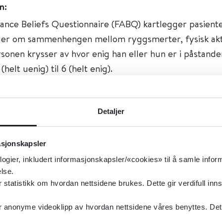
n:
ance Beliefs Questionnaire (FABQ) kartlegger pasient
er om sammenhengen mellom ryggsmerter, fysisk akti
rsonen krysser av hvor enig han eller hun er i påstande
(helt uenig) til 6 (helt enig).
ysisk aktivitet tar blant annet for seg oppfatninger om
har utløst smertene, øker smertene eller kan skade ryg
Detaljer
en vurderer troen på at arbeid eller en hendelse på j
rtene, om arbeid forverrer smertene eller kan skade 
asjonskapsler
er til å fortsette i eller komme tilbake til vanlig arbei
logier, inkludert informasjonskapsler/«cookies» til å samle info
lse.
isk helse, Kropp og sinn, Angst
tatistikk om hvordan nettsidene brukes. Dette gir verdifull inns
gst
anonyme videoklipp av hvordan nettsidene våres benyttes. Dette 
type:
Verktøy