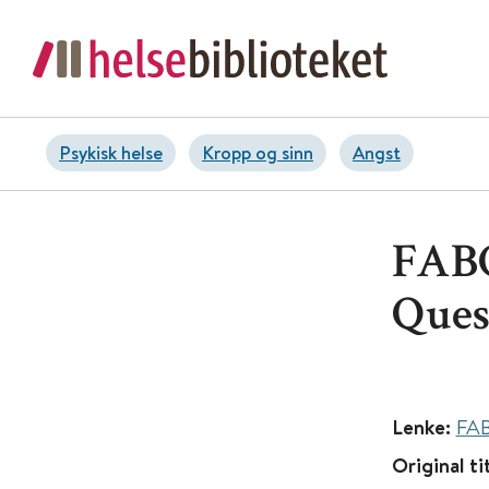
Psykisk helse
Kropp og sinn
Angst
FABQ
Ques
Lenke:
FAB
Original ti