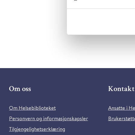
Utgiver:
O
Språk:
Nor
Om oss
Kontakt 
Om Helsebiblioteket
Ansatte i He
Personvern og informasjonskapsler
Brukerstøtte
Tilgjengelighetserklæring