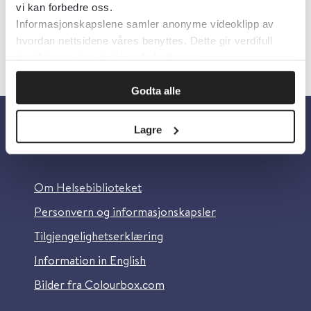
vi kan forbedre oss.
Informasjonskapslene samler anonyme videoklipp av
hvordan nettsidene våres benyttes. Dette gir verdifull
innsikt som gjør at vi kan forbedre oss.
Godta alle
Lagre
Om oss
Om Helsebiblioteket
Personvern og informasjonskapsler
Tilgjengelighetserklæring
Information in English
Bilder fra Colourbox.com