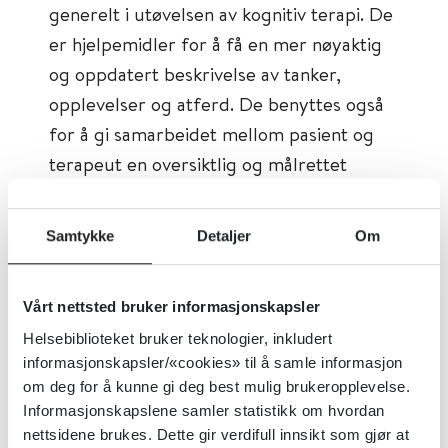
generelt i utøvelsen av kognitiv terapi. De
er hjelpemidler for å få en mer nøyaktig
og oppdatert beskrivelse av tanker,
opplevelser og atferd. De benyttes også
for å gi samarbeidet mellom pasient og
terapeut en oversiktlig og målrettet
struktur.
Samtykke
Detaljer
Om
Tema:
Psykisk helse, Psykoterapi
Emner:
Psykoterapi
Vårt nettsted bruker informasjonskapsler
Dokumenttype:
Verktøy
Helsebiblioteket bruker teknologier, inkludert
Utgiver:
Norsk Forening for Kognitiv
informasjonskapsler/«cookies» til å samle informasjon
Terapi
om deg for å kunne gi deg best mulig brukeropplevelse.
Informasjonskapslene samler statistikk om hvordan
Språk:
Norsk
nettsidene brukes. Dette gir verdifull innsikt som gjør at