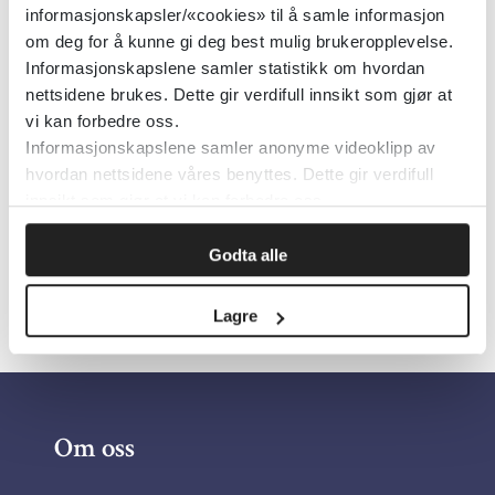
informasjonskapsler/«cookies» til å samle informasjon
Emner:
Drømmer, Søvnforstyrrelser,
om deg for å kunne gi deg best mulig brukeropplevelse.
Tester
Informasjonskapslene samler statistikk om hvordan
nettsidene brukes. Dette gir verdifull innsikt som gjør at
Dokumenttype:
Verktøy
vi kan forbedre oss.
Utgiver:
Haukeland Universitetssykehus
Informasjonskapslene samler anonyme videoklipp av
hvordan nettsidene våres benyttes. Dette gir verdifull
Språk:
Norsk
innsikt som gjør at vi kan forbedre oss.
Godta alle
Lagre
Om oss