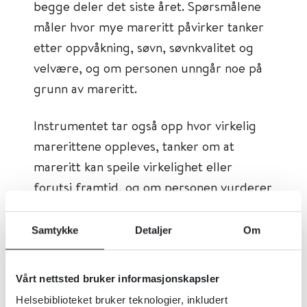
begge deler det siste året. Spørsmålene
måler hvor mye mareritt påvirker tanker
etter oppvåkning, søvn, søvnkvalitet og
velvære, og om personen unngår noe på
grunn av mareritt.
Instrumentet tar også opp hvor virkelig
marerittene oppleves, tanker om at
mareritt kan speile virkelighet eller
forutsi framtid, og om personen vurderer
hjelp eller ønsker behandling. Skåringen
bruker en fempunkts skala der høyere
Samtykke
Detaljer
Om
skår betyr mer plager eller større
interesse.
Vårt nettsted bruker informasjonskapsler
Helsebiblioteket bruker teknologier, inkludert
Tema:
Psykisk helse, Søvnforstyrrelser