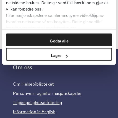
nettsidene brukes. Dette gir verdifull innsikt som gjør at
Språk:
Norsk
vi kan forbedre oss.
Informasjonskapslene samler anonyme videoklipp av
hvordan nettsidene våres benyttes. Dette gir verdifull
innsikt som gjør at vi kan forbedre oss.
Godta alle
Lagre
Om oss
Om Helsebiblioteket
Personvern og informasjonskapsler
Tilgjengelighetserklæring
Information in English