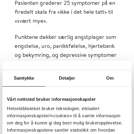
Pasienten graderer 25 symptomer på en
firedelt skala fra «ikke i det hele tatt» til
«svært mye».
Punktene dekker særlig angstplager som
engstelse, uro, panikkfølelse, hjertebank
og bekymring, og depressive symptomer
som nedstemthet, håpløshet, ensomhet,
søvnvansker, lav energi, redusert
Samtykke
Detaljer
Om
interesse og selvkritikk.
Tema:
Psykisk helse, Kropp og sinn
Vårt nettsted bruker informasjonskapsler
Emner:
Symptomer
Helsebiblioteket bruker teknologier, inkludert
informasjonskapsler/«cookies» til å samle informasjon
Dokumenttype:
Verktøy
om deg for å kunne gi deg best mulig brukeropplevelse.
Utgiver:
Oslo Universitetssykehus
Informasjonskapslene samler statistikk om hvordan