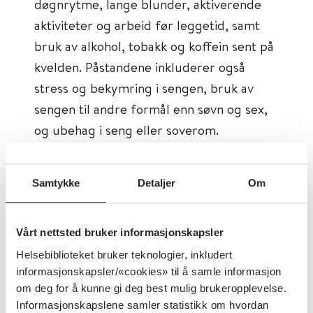
døgnrytme, lange blunder, aktiverende
aktiviteter og arbeid før leggetid, samt
bruk av alkohol, tobakk og koffein sent på
kvelden. Påstandene inkluderer også
stress og bekymring i sengen, bruk av
sengen til andre formål enn søvn og sex,
og ubehag i seng eller soverom.
Respondenten svarer fra «alltid» til
«aldri», og høyere skår gir mer ugunstige
Samtykke
Detaljer
Om
søvnhygienevaner.
Tema:
Psykisk helse, Søvnforstyrrelser
Vårt nettsted bruker informasjonskapsler
Emner:
Søvnforstyrrelser
Helsebiblioteket bruker teknologier, inkludert
informasjonskapsler/«cookies» til å samle informasjon
Dokumenttype:
Verktøy
om deg for å kunne gi deg best mulig brukeropplevelse.
Utgiver:
Haukeland Universitetssykehus
Informasjonskapslene samler statistikk om hvordan