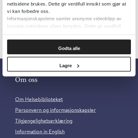
nettsidene brukes. Dette gir verdifull innsikt som gjør at
Språk:
Norsk
vi kan forbedre oss.
Informasjonskapslene samler anonyme videoklipp av
hvordan nettsidene våres benyttes. Dette gir verdifull
innsikt som gjør at vi kan forbedre oss.
Godta alle
Lagre
Om oss
Om Helsebiblioteket
Personvern og informasjonskapsler
Tilgjengelighetserklæring
Information in English