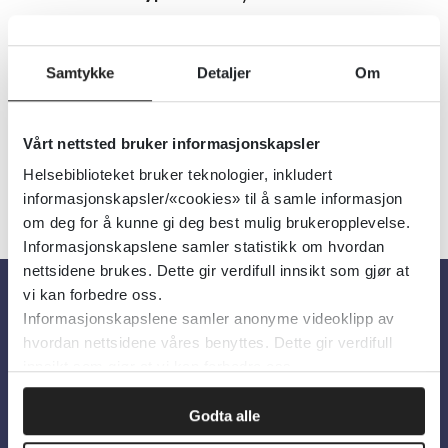
Utgiver:
World Health Organization
(WHO)
Samtykke
Detaljer
Om
Språk:
Norsk
Vårt nettsted bruker informasjonskapsler
Helsebiblioteket bruker teknologier, inkludert
informasjonskapsler/«cookies» til å samle informasjon
om deg for å kunne gi deg best mulig brukeropplevelse.
Informasjonskapslene samler statistikk om hvordan
nettsidene brukes. Dette gir verdifull innsikt som gjør at
vi kan forbedre oss.
Informasjonskapslene samler anonyme videoklipp av
Om oss
hvordan nettsidene våres benyttes. Dette gir verdifull
innsikt som gjør at vi kan forbedre oss.
Om Helsebiblioteket
Godta alle
Personvern og informasjonskapsler