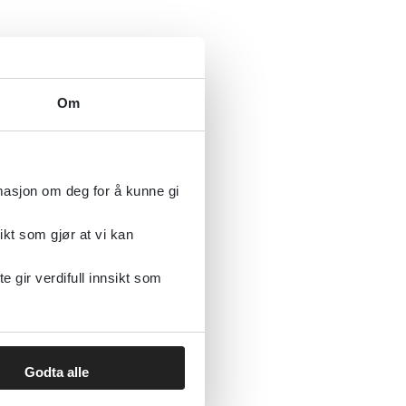
 psykiatere
Om
r original
mål,
eksjon om
rmasjon om deg for å kunne gi
isk
s alle for
ikt som gjør at vi kan
gir verdifull innsikt som
Godta alle