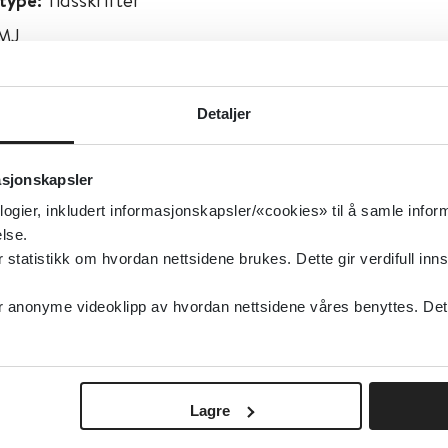
type:
MJ
elsk
ivelse:
Tidsskriftet dekker alle temaer av interesse for
Detaljer
sykisk helsepersonell internasjonalt. GPSYCH publisere
 systematiske oversikter, meta-analyser, aktuelle spørs
asjonskapsler
er, forskningsmetoder innen psykiatri, og har en unik s
logier, inkludert informasjonskapsler/«cookies» til å samle info
ikk i psykiatri». Originalartikler om grunnforskning, klin
lse.
 samfunnsbaserte studier og økologiske studier vurdere
tatistikk om hvordan nettsidene brukes. Dette gir verdifull inns
.
anonyme videoklipp av hvordan nettsidene våres benyttes. Dette 
Lagre