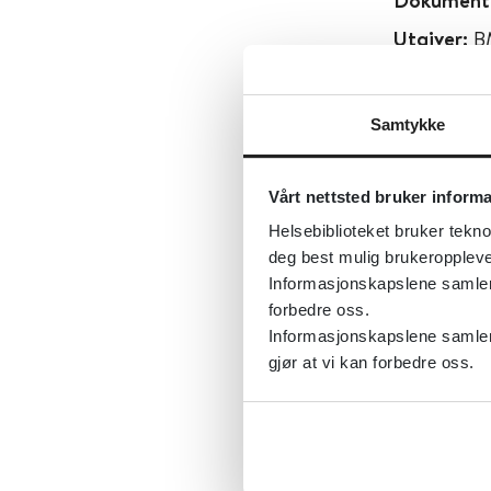
Dokument
Utgiver:
B
Språk:
Eng
Metabeskr
Samtykke
og annet p
forskning,
Vårt nettsted bruker inform
kasuistikk
Helsebiblioteket bruker tekno
«Biostatist
deg best mulig brukeroppleve
forskning,
Informasjonskapslene samler s
publisering
forbedre oss.
Informasjonskapslene samler 
gjør at vi kan forbedre oss.