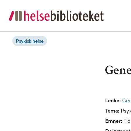
Psykisk helse
Gene
Lenke:
Gen
Tema:
Psyk
Emner:
Tid