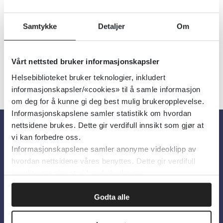
Utgiver:
Wiley Online Library
Språk:
Engelsk
Samtykke
Detaljer
Om
Vårt nettsted bruker informasjonskapsler
Helsebiblioteket bruker teknologier, inkludert
informasjonskapsler/«cookies» til å samle informasjon
om deg for å kunne gi deg best mulig brukeropplevelse.
Informasjonskapslene samler statistikk om hvordan
nettsidene brukes. Dette gir verdifull innsikt som gjør at
vi kan forbedre oss.
Om oss
Informasjonskapslene samler anonyme videoklipp av
hvordan nettsidene våres benyttes. Dette gir verdifull
innsikt som gjør at vi kan forbedre oss.
Om Helsebiblioteket
Personvern og informasjonskapsler
Godta alle
Tilgjengelighetserklæring