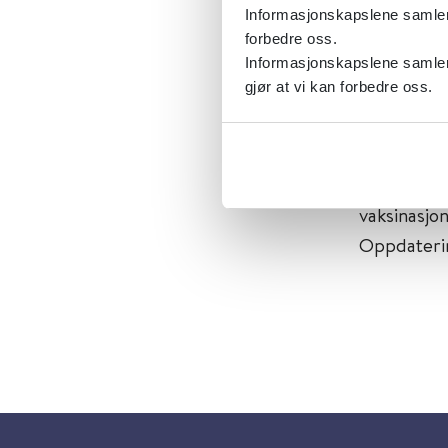
og folkehe
Informasjonskapslene samler s
forbedre oss.
Emner:
Smi
Informasjonskapslene samler 
Dokument
gjør at vi kan forbedre oss.
Utgiver:
Fo
Språk:
Nor
Metabeskr
vaksinasjo
Oppdaterin