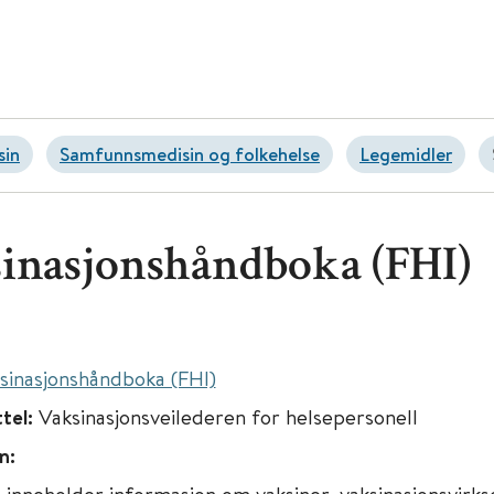
in
Samfunnsmedisin og folkehelse
Legemidler
inasjonshåndboka (FHI)
sinasjonshåndboka (FHI)
ttel:
Vaksinasjonsveilederen for helsepersonell
n:
 inneholder informasjon om vaksiner, vaksinasjonsvirk