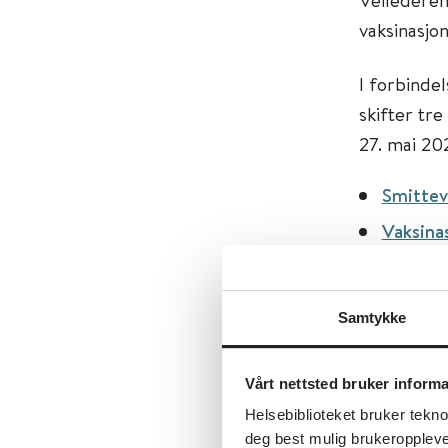
vaksinasjo
I forbinde
skifter tre
27. mai 20
Smittev
Vaksina
Utbrudd
Samtykke
Oppdaterin
Vårt nettsted bruker inform
Helsebiblioteket bruker tekno
Tema:
Bar
deg best mulig brukeroppleve