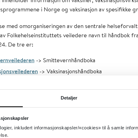
nsprogrammene i Norge og vaksinasjon av spesifikke g
lse med omorganiseringen av den sentrale helseforval
 av Folkehelseinstituttets veiledere navn til håndbok f
24. De tre er:
ernveilederen
-> Smittevernhåndboka
sjonsveilederen
-> Vaksinasjonshåndboka
sveilederen
-> Utbruddshåndboka
Detaljer
ger skjer fortløpende.
asjonskapsler
logier, inkludert informasjonskapsler/«cookies» til å samle info
n og unge, Allmennmedisin, CBRNE-Medisin, Samfunn
lse.