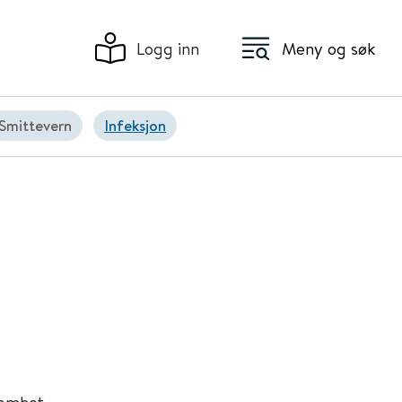
Logg inn
Meny og søk
Smittevern
Infeksjon
somhet,