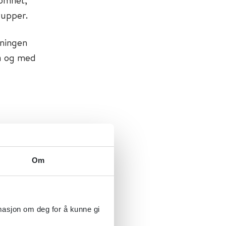
rupper.
tningen
ra og med
Om
rmasjon om deg for å kunne gi
smedisin