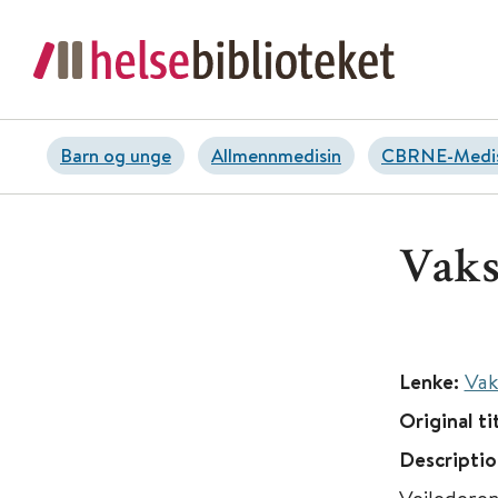
Barn og unge
Allmennmedisin
CBRNE-Medis
Vaks
Lenke:
Vak
Original ti
Descriptio
Veilederen