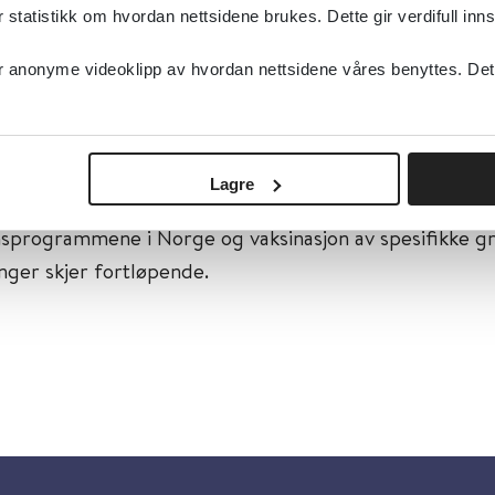
lse, Legemidler, Smittevern, Infeksjon
tatistikk om hvordan nettsidene brukes. Dette gir verdifull inns
ttevern, Vaksiner, Infeksjon
anonyme videoklipp av hvordan nettsidene våres benyttes. Dette 
type:
Retningslinjer, Veiledere, Oppslagsverk
lkehelseinstituttet (FHI)
sk
Lagre
ivelse:
Informasjon om vaksiner, vaksinasjons virksomhe
nsprogrammene i Norge og vaksinasjon av spesifikke g
ger skjer fortløpende.