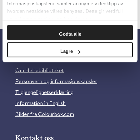
Informasjonskapslene samler anonyme videoklipp av
hvordan nettsidene våres benyttes. Dette gir verdifull
innsikt som gjør at vi kan forbedre oss.
Godta alle
Om oss
Lagre
Om Helsebiblioteket
Personvern og informasjonskapsler
Tilgjengelighetserklæring
Information in English
Bilder fra Colourbox.com
Kontakt oss