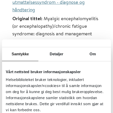
utmattelsessyndrom - diagnose og
håndtering
Original tittel:
Myalgic encephalomyelitis
(or encephalopathy)/chronic fatigue
syndrome: diagnosis and management
Først publisert:
29.10.2021
Tema:
Psykisk helse, Kropp og sinn
Samtykke
Detaljer
Om
Emner:
Kronisk utmattelsessyndrom (ME)
Dokumenttype:
Retningslinjer
Vårt nettsted bruker informasjonskapsler
Utgiver:
National Institute for Health and
Helsebiblioteket bruker teknologier, inkludert
Care Excellence (NICE)
informasjonskapsler/«cookies» til å samle informasjon
om deg for å kunne gi deg best mulig brukeropplevelse.
Språk:
Engelsk
Informasjonskapslene samler statistikk om hvordan
nettsidene brukes. Dette gir verdifull innsikt som gjør at
vi kan forbedre oss.