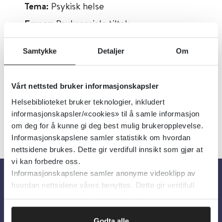
Tema:
Psykisk helse
Emner:
Psykososiale tiltak
Dokumenttype:
Retningslinjer
Samtykke
Detaljer
Om
Utgiver:
Oslo Universitetssykehus
Språk:
Norsk
Vårt nettsted bruker informasjonskapsler
Helsebiblioteket bruker teknologier, inkludert
informasjonskapsler/«cookies» til å samle informasjon
om deg for å kunne gi deg best mulig brukeropplevelse.
Informasjonskapslene samler statistikk om hvordan
nettsidene brukes. Dette gir verdifull innsikt som gjør at
vi kan forbedre oss.
Informasjonskapslene samler anonyme videoklipp av
hvordan nettsidene våres benyttes. Dette gir verdifull
Om oss
innsikt som gjør at vi kan forbedre oss.
Godta alle