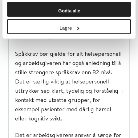
skal kunne uttrykke seg tydelig og gjøre
Godta alle
seg forstått. De skal også kunne snakke
med pasienter og kollegaer på en måte
Lagre
som ivaretar pasientsikkerheten.
Spåkkrav bør gjelde for alt helsepersonell
og arbeidsgiveren har også anledning til å
stille strengere språkkrav enn B2-nivå.
Det er særlig viktig at helsepersonell
uttrykker seg klart, tydelig og forståelig i
kontakt med utsatte grupper, for
eksempel pasienter med dårlig hørsel
eller kognitiv svikt.
Det er arbeidsgiverens ansvar å sørge for