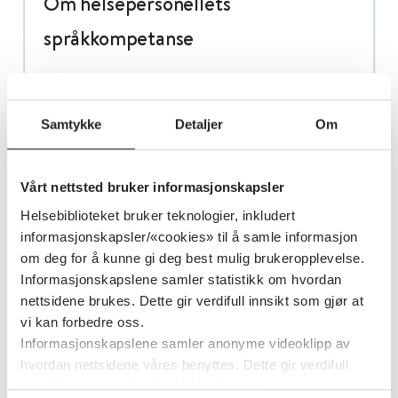
Om helsepersonellets
språkkompetanse
Sist faglig oppdatert: 04.05.2023
Samtykke
Detaljer
Om
Alle som ansettes i norsk helsevesen bør
kunne dokumentere norsk på B2-nivå,
Vårt nettsted bruker informasjonskapsler
både skriftlig og muntlig. Fastsettelse av
Helsebiblioteket bruker teknologier, inkludert
språkkrav på B2-nivå er hjemlet i forskrift
informasjonskapsler/«cookies» til å samle informasjon
om deg for å kunne gi deg best mulig brukeropplevelse.
om tilleggskrav for helsepersonell med
Informasjonskapslene samler statistikk om hvordan
utdanning utenfor EØS-området.
nettsidene brukes. Dette gir verdifull innsikt som gjør at
Tilsvarende krav bør stilles også for
vi kan forbedre oss.
helsepersonell som ikke omfattes av
Informasjonskapslene samler anonyme videoklipp av
hvordan nettsidene våres benyttes. Dette gir verdifull
tilleggskravsforskriften. Helsepersonell
innsikt som gjør at vi kan forbedre oss.
som kan dokumentere norsk på B2-nivå