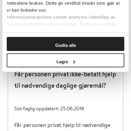
nettsidene brukes. Dette gir verdifull innsikt som gjør at
en familiesammenheng skal ikke
vi kan forbedre oss.
registreres.
Informasjonskapslene samler anonyme videoklipp av
hvordan nettsidene våres benyttes. Dette gir verdifull
innsikt som gjør at vi kan forbedre oss.
Godta alle
Lagre
Får personen privat ikke-betalt hjelp
til nødvendige daglige gjøremål?
Sist faglig oppdatert: 25.06.2018
Får personen privat hjelp til nødvendige