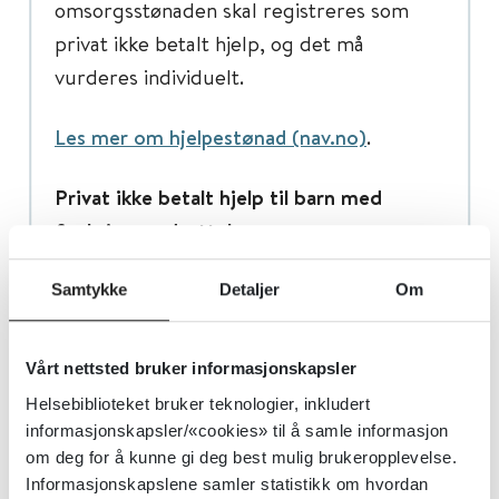
omsorgsstønaden skal registreres som
privat ikke betalt hjelp, og det må
vurderes individuelt.
Les mer om hjelpestønad (nav.no)
.
Privat ikke betalt hjelp til barn med
funksjonsnedsettelser
Privat ikke betalt hjelp utover det som
Samtykke
Detaljer
Om
er forventet i forhold til alder (pga. en
funksjonsnedsettelse/funksjonssvikt/sykd
Vårt nettsted bruker informasjonskapsler
om) skal registreres.
Helsebiblioteket bruker teknologier, inkludert
informasjonskapsler/«cookies» til å samle informasjon
Det vil si at den hjelpen som er forventet
om deg for å kunne gi deg best mulig brukeropplevelse.
at foreldre/foresatte vanligvis ivaretar i
Informasjonskapslene samler statistikk om hvordan