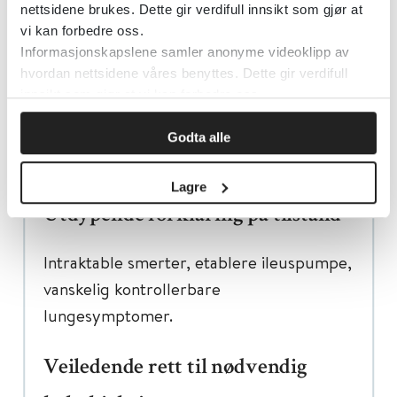
Avansert symptomlindring ved
nettsidene brukes. Dette gir verdifull innsikt som gjør at
vi kan forbedre oss.
kreft (veiledende frist 2 uker)
Informasjonskapslene samler anonyme videoklipp av
hvordan nettsidene våres benyttes. Dette gir verdifull
innsikt som gjør at vi kan forbedre oss.
Sist faglig oppdatert: 19.06.2024
Godta alle
Lagre
Utdypende forklaring på tilstand
Intraktable smerter, etablere ileuspumpe,
vanskelig kontrollerbare
lungesymptomer.
Veiledende rett til nødvendig