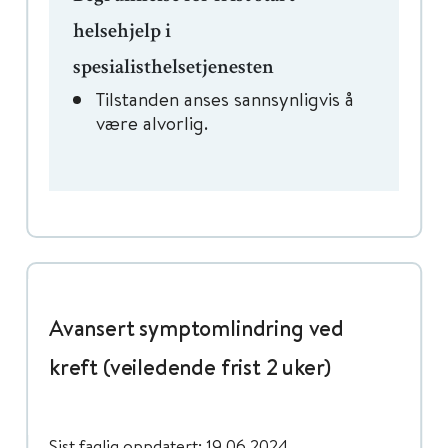
helsehjelp i
spesialisthelsetjenesten
Tilstanden anses sannsynligvis å
være alvorlig.
Avansert symptomlindring ved
kreft (veiledende frist 2 uker)
Sist faglig oppdatert: 19.06.2024