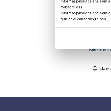
Informasjonskapslene samler s
forbedre oss.
Informasjonskapslene samler 
Ergoterapi e
gjør at vi kan forbedre oss.
Publisert 21
Klikk her f
Skriv 