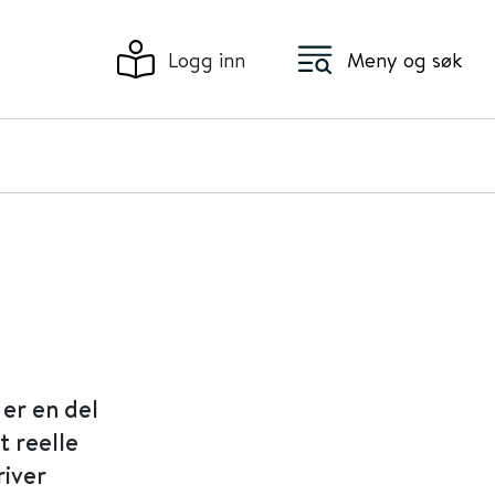
Logg inn
Meny og søk
 er en del
t reelle
river