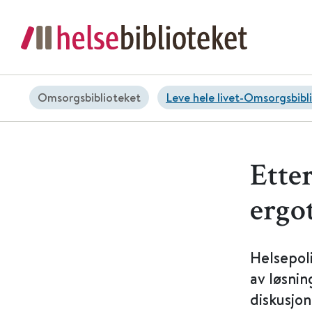
Omsorgsbiblioteket
Leve hele livet-Omsorgsbibl
Etter
ergo
Helsepoli
av løsnin
diskusjo