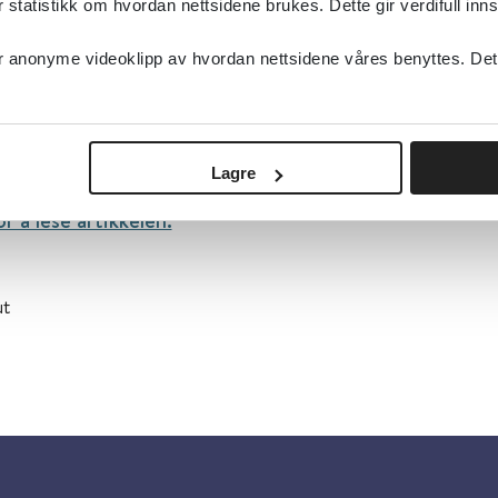
tatistikk om hvordan nettsidene brukes. Dette gir verdifull inns
anonyme videoklipp av hvordan nettsidene våres benyttes. Dette 
r en del av løsningen. Foto: Oda Hveem, NTNU
. juni 2024
Lagre
or å lese artikkelen.
ut