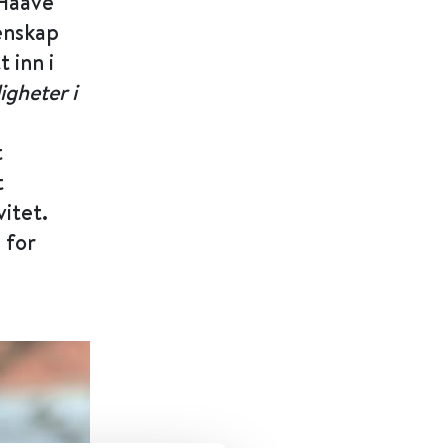
 Haave
enskap
 inn i
igheter i
t
t
itet.
 for