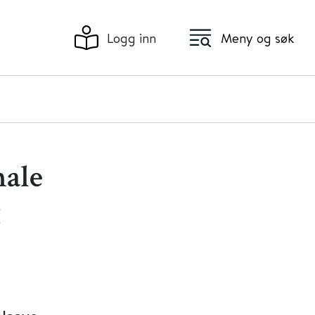
Logg inn
Meny og søk
nale
g