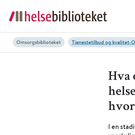
Omsorgsbiblioteket
Tjenestetilbud og kvalitet-
Hva 
hels
hvor
I en stad