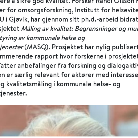
ere å sikre god kvalitet. Forsker Randi Olsson
r for omsorgsforskning, Institutt for helsevit
i Gjøvik, har gjennom sitt ph.d.-arbeid bidratt
sjektet
Måling av kvalitet: Begrensninger og mul
styring av kommunale helse og
jenester
(MASQ)
.
Prosjektet har nylig publiser
mmerende rapport hvor forskerne i prosjekte
ter anbefalinger fra forskning og dialogaktiv
 er særlig relevant for aktører med interesse
og kvalitetsmåling i kommunale helse- og
jenester.