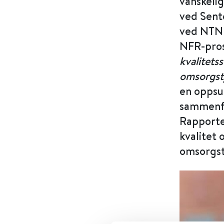
vanskelig
ved Sente
ved NTNU 
NFR-pro
kvalitets
omsorgst
en oppsu
sammenfat
Rapporten
kvalitet 
omsorgst