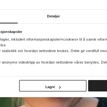
Detaljer
asjonskapsler
logier, inkludert informasjonskapsler/«cookies» til å samle info
lse.
tatistikk om hvordan nettsidene brukes. Dette gir verdifull inns
anonyme videoklipp av hvordan nettsidene våres benyttes. Dette 
Lagre