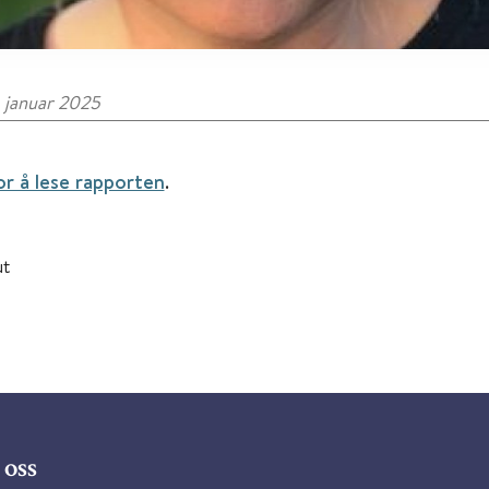
. januar 2025
or å lese rapporten
.
ut
oss