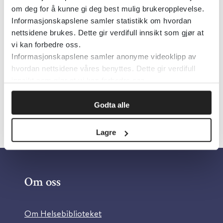
om deg for å kunne gi deg best mulig brukeropplevelse.
Publisert 17. april 2023
Informasjonskapslene samler statistikk om hvordan
nettsidene brukes. Dette gir verdifull innsikt som gjør at
vi kan forbedre oss.
Klikk her for å lese forskningsomtalen.
Informasjonskapslene samler anonyme videoklipp av
hvordan nettsidene våres benyttes. Dette gir verdifull
innsikt som gjør at vi kan forbedre oss.
Skriv ut
Godta alle
Lagre
Om oss
Om Helsebiblioteket