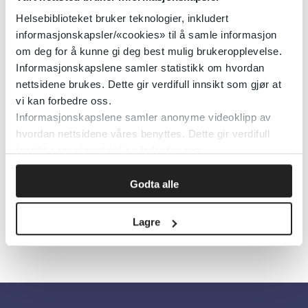
Helsebiblioteket bruker teknologier, inkludert
informasjonskapsler/«cookies» til å samle informasjon
om deg for å kunne gi deg best mulig brukeropplevelse.
Siri Devik og Rose Mari Olsen. Foto: Privat
Informasjonskapslene samler statistikk om hvordan
nettsidene brukes. Dette gir verdifull innsikt som gjør at
vi kan forbedre oss.
Publisert 09. januar 2023
Informasjonskapslene samler anonyme videoklipp av
hvordan nettsidene våres benyttes. Dette gir verdifull
Les mer:
https://bit.ly/3vM9UdR
innsikt som gjør at vi kan forbedre oss.
Godta alle
Skriv ut
Lagre