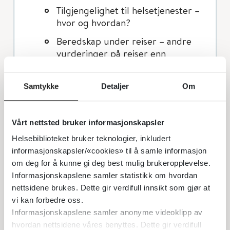
Tilgjengelighet til helsetjenester –
hvor og hvordan?
Beredskap under reiser – andre
vurderinger på reiser enn
hjemme?
Når andre tilbereder maten
Samtykke
Detaljer
Om
Restaurantbesøk/buffeter
Tilstelninger
Vårt nettsted bruker informasjonskapsler
Helsebiblioteket bruker teknologier, inkludert
Serveringssituasjoner i barnehage,
informasjonskapsler/«cookies» til å samle informasjon
skole, skolefritidsordning, jobb
om deg for å kunne gi deg best mulig brukeropplevelse.
Lesing og tolking av
Informasjonskapslene samler statistikk om hvordan
ingredienslister på ferdigpakket
nettsidene brukes. Dette gir verdifull innsikt som gjør at
mat
vi kan forbedre oss.
Informasjonskapslene samler anonyme videoklipp av
Kofaktorer
hvordan nettsidene våres benyttes. Dette gir verdifull