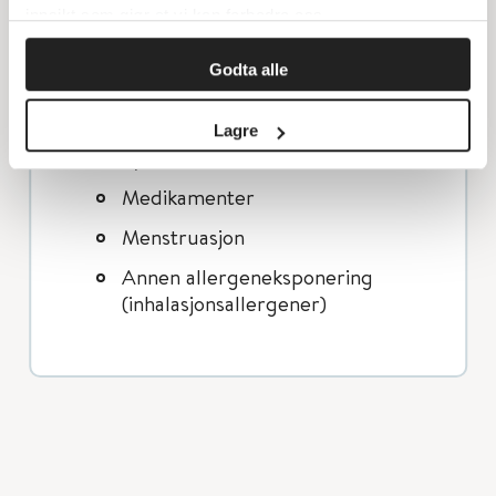
Alkohol/rus
innsikt som gjør at vi kan forbedre oss.
Stress/søvnmangel
Godta alle
Infeksjoner/annen samtidig
sykdom
Lagre
Fysisk aktivitet
Medikamenter
Menstruasjon
Annen allergeneksponering
(inhalasjonsallergener)