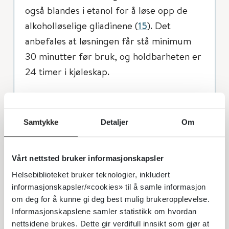
også blandes i etanol for å løse opp de
alkoholløselige gliadinene (
15
). Det
anbefales at løsningen får stå minimum
30 minutter før bruk, og holdbarheten er
24 timer i kjøleskap.
Prikk-i-prikk gjøres in duplo og valideres
gjennom å utføre testen på friske
Samtykke
Detaljer
Om
kontroller for å sjekke for irriterende
stoffer. For å vurdere en test som positiv
må den være kontrollert på minst én frisk
Vårt nettsted bruker informasjonskapsler
kontroll (
10
,
11
). Det er viktig at
Helsebiblioteket bruker teknologier, inkludert
informasjonskapsler/«cookies» til å samle informasjon
institusjonen følger skriftlig prosedyre og
om deg for å kunne gi deg best mulig brukeropplevelse.
at prikktestene utføres av trenet
Informasjonskapslene samler statistikk om hvordan
personale under anafylaksiberedskap.
nettsidene brukes. Dette gir verdifull innsikt som gjør at