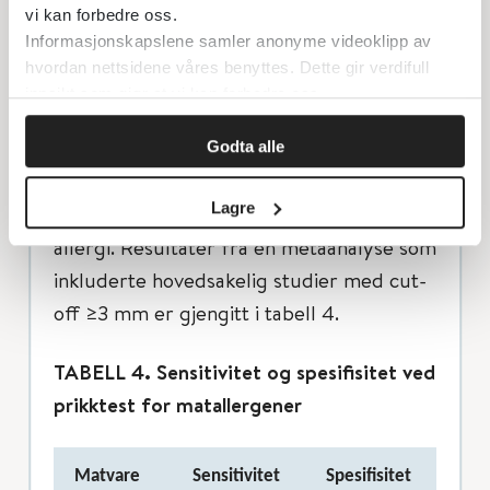
Ved tolkning av prikktest regnes kvaddel
vi kan forbedre oss.
Informasjonskapslene samler anonyme videoklipp av
som er minimum 3 mm større enn negativ
hvordan nettsidene våres benyttes. Dette gir verdifull
kontroll som positiv test. Hos enkelte,
innsikt som gjør at vi kan forbedre oss.
spesielt små barn, vil imidlertid også
kvadler mindre enn 3 mm kunne ha klinisk
Godta alle
relevans. Generelt vil økende størrelse på
Lagre
kvaddelen gi økt sannsynlighet for
allergi. Resultater fra en metaanalyse som
inkluderte hovedsakelig studier med cut-
off ≥3 mm er gjengitt i tabell 4.
TABELL 4. Sensitivitet og spesifisitet ved
prikktest for matallergener
Matvare
Sensitivitet
Spesifisitet