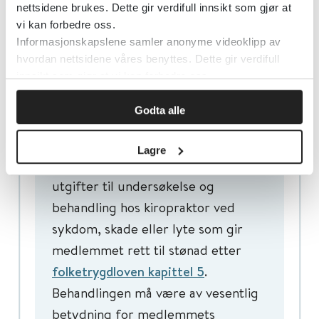
nettsidene brukes. Dette gir verdifull innsikt som gjør at
vi kan forbedre oss.
Informasjonskapslene samler anonyme videoklipp av
Lovtekst
hvordan nettsidene våres benyttes. Dette gir verdifull
innsikt som gjør at vi kan forbedre oss.
Godta alle
.
§ 1
Lagre
Det ytes stønad til dekning av
utgifter til undersøkelse og
behandling hos kiropraktor ved
sykdom, skade eller lyte som gir
medlemmet rett til stønad etter
folketrygdloven kapittel 5
.
Behandlingen må være av vesentlig
betydning for medlemmets