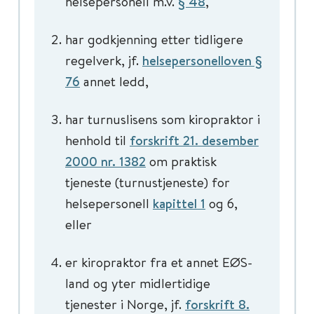
helsepersonell m.v.
§ 48
,
har godkjenning etter tidligere
regelverk, jf.
helsepersonelloven §
76
annet ledd,
har turnuslisens som kiropraktor i
henhold til
forskrift 21. desember
2000 nr. 1382
om praktisk
tjeneste (turnustjeneste) for
helsepersonell
kapittel 1
og 6,
eller
er kiropraktor fra et annet EØS-
land og yter midlertidige
tjenester i Norge, jf.
forskrift 8.