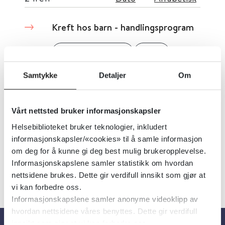
Kreft hos barn - handlingsprogram
Helsedirektoratet
2020
Samtykke
Detaljer
Om
Kreft hos barn - pakkeforløp
Vårt nettsted bruker informasjonskapsler
Helsedirektoratet
2016
Helsebiblioteket bruker teknologier, inkludert
informasjonskapsler/«cookies» til å samle informasjon
om deg for å kunne gi deg best mulig brukeropplevelse.
Informasjonskapslene samler statistikk om hvordan
nettsidene brukes. Dette gir verdifull innsikt som gjør at
vi kan forbedre oss.
Informasjonskapslene samler anonyme videoklipp av
hvordan nettsidene våres benyttes. Dette gir verdifull
innsikt som gjør at vi kan forbedre oss.