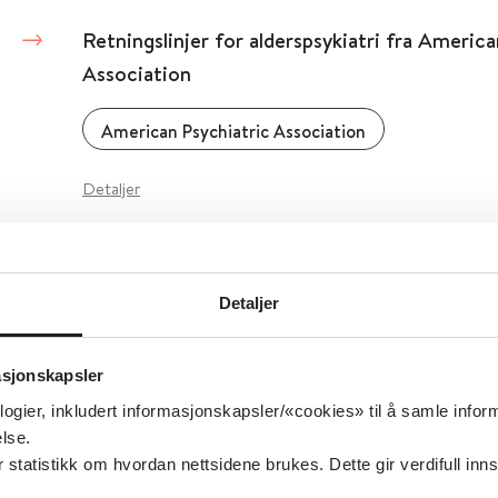
Retningslinjer for alderspsykiatri fra America
Association
American Psychiatric Association
Detaljer
Retningslinjer for mottakssystemet
Detaljer
Utlendingsdirektoratet (UDI)
asjonskapsler
Detaljer
logier, inkludert informasjonskapsler/«cookies» til å samle info
lse.
tatistikk om hvordan nettsidene brukes. Dette gir verdifull inns
Retningslinjer for rettspsykiatriske undersøkel