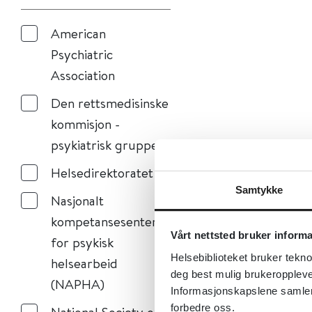
American
Psychiatric
Association
Den rettsmedisinske
kommisjon -
psykiatrisk gruppe
Helsedirektoratet
Samtykke
Nasjonalt
kompetansesenter
Vårt nettsted bruker inform
for psykisk
Helsebiblioteket bruker tekno
helsearbeid
deg best mulig brukeroppleve
(NAPHA)
Informasjonskapslene samler s
forbedre oss.
National Society of