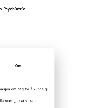
n Psychiatric
Om
rmasjon om deg for å kunne gi
ikt som gjør at vi kan
ser av siktede tiltalte