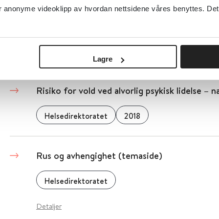
og domfelte i straffesaker
anonyme videoklipp av hvordan nettsidene våres benyttes. Dette 
Den rettsmedisinske kommisjon - psykiatrisk gru
Detaljer
Lagre
Risiko for vold ved alvorlig psykisk lidelse – n
Helsedirektoratet
2018
Rus og avhengighet (temaside)
Helsedirektoratet
Detaljer