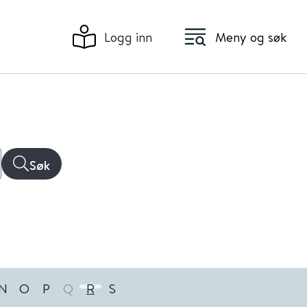
Logg inn
Meny og søk
Søk
N
O
P
Q
R
S