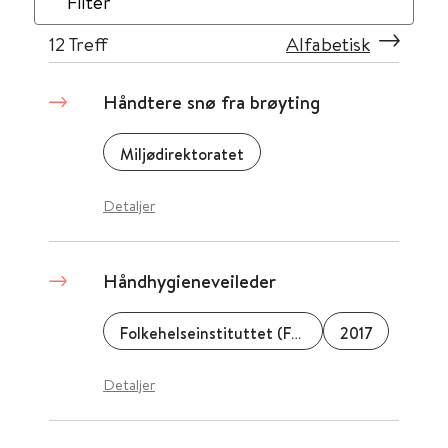
Filter
12
Treff
Alfabetisk
Håndtere snø fra brøyting
Miljødirektoratet
Detaljer
Håndhygieneveileder
Folkehelseinstituttet (FHI)
2017
Detaljer