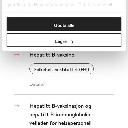
HPV-vaksine til unge kvinner
hvordan nettsidene våres benyttes. Dette gir verdifull
innsikt som gjør at vi kan forbedre oss.
Folkehelseinstituttet (FHI)
Godta alle
Detaljer
Lagre
Hepatitt B-vaksine
Folkehelseinstituttet (FHI)
Detaljer
Hepatitt B-vaksinasjon og
hepatitt B-immunglobulin -
veileder for helsepersonell