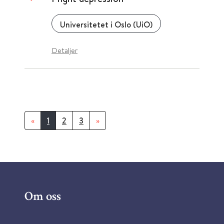
Universitetet i Oslo (UiO)
Detaljer
«
1
2
3
»
Om oss