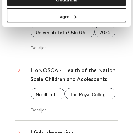
HoNOS veiledning 2025
Lagre
Universitetet i Oslo (UiO)
2025
Detaljer
HoNOSCA - Health of the Nation
Scale Children and Adolescents
Nordlandssykehuset
The Royal College of Psychiatrists
Detaljer
I fight depression