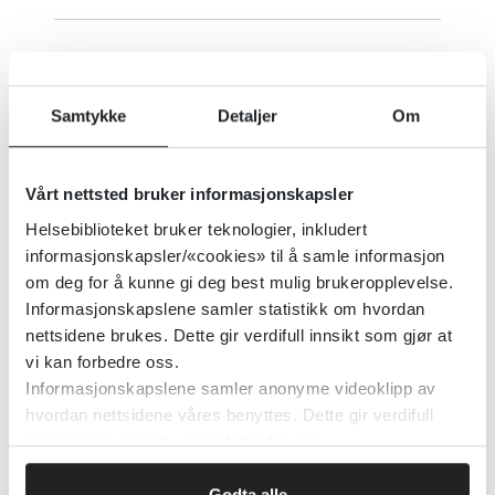
Hamilton 17 depresjonsskala
Samtykke
Detaljer
Om
Norsk Helseinformatikk (NHI)
2021
Detaljer
Vårt nettsted bruker informasjonskapsler
Helsebiblioteket bruker teknologier, inkludert
informasjonskapsler/«cookies» til å samle informasjon
HoNOS for voksne - Health of
om deg for å kunne gi deg best mulig brukeropplevelse.
the Nation Outcome Scale -
Informasjonskapslene samler statistikk om hvordan
revidert 2018, norsk oversettelse
nettsidene brukes. Dette gir verdifull innsikt som gjør at
2022
vi kan forbedre oss.
Informasjonskapslene samler anonyme videoklipp av
hvordan nettsidene våres benyttes. Dette gir verdifull
The Royal College of Psychiatrists
innsikt som gjør at vi kan forbedre oss.
Detaljer
Godta alle