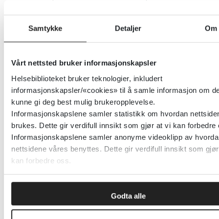
Detaljer
Samtykke
Detaljer
Om
SCID-5-AMPD - Structured
Vårt nettsted bruker informasjonskapsler
Clinical Interview for DSM5
Helsebiblioteket bruker teknologier, inkludert
Alternative Model Personality
informasjonskapsler/«cookies» til å samle informasjon om de
Disorders
kunne gi deg best mulig brukeropplevelse.
Informasjonskapslene samler statistikk om hvordan nettside
brukes. Dette gir verdifull innsikt som gjør at vi kan forbedre
Oslo Universitetssykehus
Informasjonskapslene samler anonyme videoklipp av hvorda
nettsidene våres benyttes. Dette gir verdifull innsikt som gjør
Detaljer
kan forbedre oss.
SCID-5-PF - Structured Clinical
Godta alle
Interview for Personality
Disorders