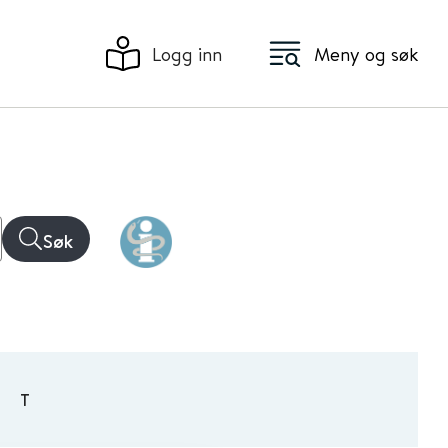
Logg inn
Meny og søk
Søk
T