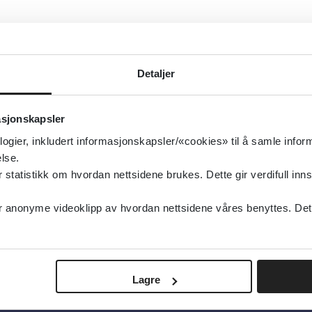
ass - behandlingsanbefaling ved forgiftning
Detaljer
asjonskapsler
id - behandlingsanbefaling ved forgiftning
logier, inkludert informasjonskapsler/«cookies» til å samle info
lse.
tatistikk om hvordan nettsidene brukes. Dette gir verdifull inns
ogene nitriler - behandlingsanbefaling ved forgiftnin
anonyme videoklipp av hvordan nettsidene våres benyttes. Dette 
Lagre