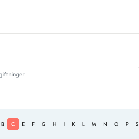
B
C
E
F
G
H
I
K
L
M
N
O
P
S