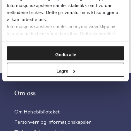
Informasjonskapslene samler statistikk om hvordan
Hvordan søke i Epistemonikos? (video
)
nettsidene brukes. Dette gir verdifull innsikt som gjør at
vi kan forbedre oss.
Beskrivelse (pdf)
Informasjonskapslene samler anonyme videoklipp av
hvordan nettsidene våres benyttes. Dette gir verdifull
innsikt som gjør at vi kan forbedre oss.
Godta alle
Lagre
Om oss
Om Helsebiblioteket
Personvern og informasjonskapsler