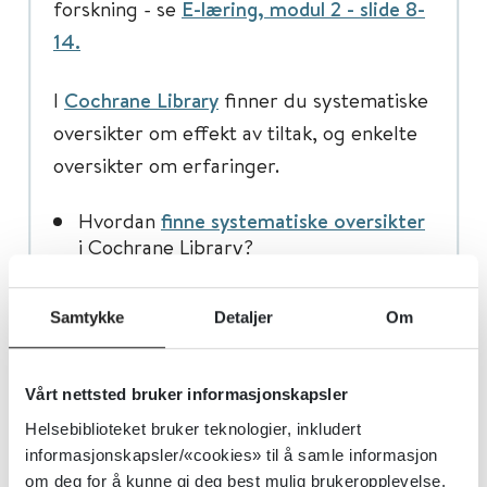
forskning - se
E-læring, modul 2 -
slide 8-
14.
I
Cochrane Library
finner du systematiske
oversikter om effekt av tiltak, og enkelte
oversikter om erfaringer.
Hvordan
finne systematiske oversikter
i Cochrane Library?
Hvis du ikke finner en systematisk oversikt
Samtykke
Detaljer
Om
i Cochrane Library, eller hvis du har et
spørsmål om erfaringer, gå til databasen
Vårt nettsted bruker informasjonskapsler
Epistemonikos
. I Epistemonikos finner du
Helsebiblioteket bruker teknologier, inkludert
systematiske oversikter om både effekt av
informasjonskapsler/«cookies» til å samle informasjon
tiltak og erfaringer.
om deg for å kunne gi deg best mulig brukeropplevelse.