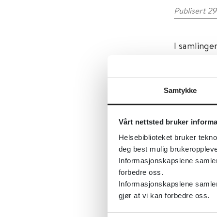
Publisert 2
I samlinge
MADR
Hamilto
Samtykke
Det finnes
Vårt nettsted bruker inform
pasienter s
Helsebiblioteket bruker tekno
For kvinne
deg best mulig brukeroppleve
Scale) være
Informasjonskapslene samler s
forbedre oss.
Informasjonskapslene samler 
Tester bør
gjør at vi kan forbedre oss.
retningslin
kontakt me