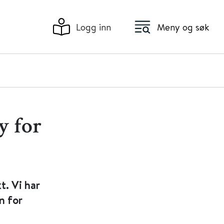
Logg inn
Meny og søk
y for
t. Vi har
n for