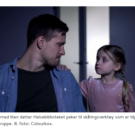
 med liten datter Helsebiblioteket peker til skåringsverktøy som er ti
ruppe. Ill. foto: Colourbox.