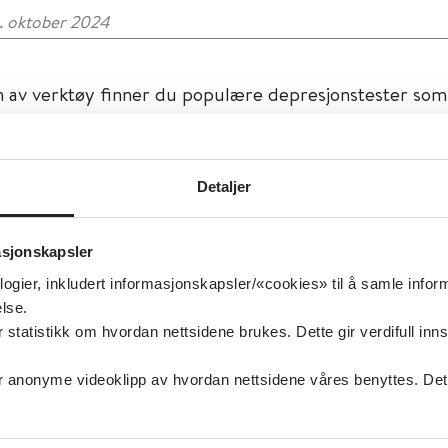
9. oktober 2024
n av verktøy finner du populære depresjonstester som
S
n-17
Detaljer
 egne tester for barn (Kiddie-SADS), eldre (GDS) og f
asjonskapsler
om har schizofreni. Alle testene er på norsk og gratis 
logier, inkludert informasjonskapsler/«cookies» til å samle info
r som nylig har født, kan EPDS (Edinburgh Postnatal 
lse.
 aktuell.
tatistikk om hvordan nettsidene brukes. Dette gir verdifull inns
anonyme videoklipp av hvordan nettsidene våres benyttes. Dette 
 ikke brukes alene for å vurdere depresjoner. Det er u
jer for bruk av tester
(pdf). Er det tester du savner,
ta
d Helsebiblioteket
.