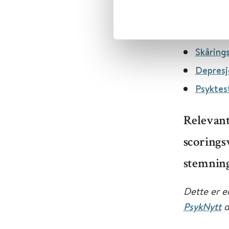
Aktuelle le
Skåring
Depresj
Psyktes
Relevant
scoringsv
stemning
Dette er e
PsykNytt
d