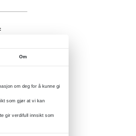
:
Om
or
å bruke.
rmasjon om deg for å kunne gi
Depression
ikt som gjør at vi kan
gir verdifull innsikt som
tarbeidet
 gjerne