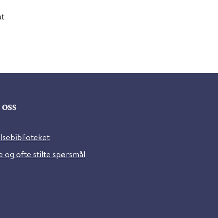
ut
oss
lsebiblioteket
 og ofte stilte spørsmål