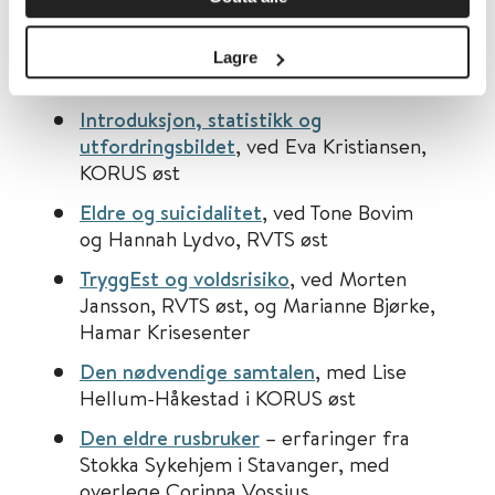
Gjennom våren og høsten i 2025 ble
Lagre
følgende episoder produsert:
Introduksjon, statistikk og
utfordringsbildet
, ved Eva Kristiansen,
KORUS øst
Eldre og suicidalitet
, ved Tone Bovim
og Hannah Lydvo, RVTS øst
TryggEst og voldsrisiko
, ved Morten
Jansson, RVTS øst, og Marianne Bjørke,
Hamar Krisesenter
Den nødvendige samtalen
, med Lise
Hellum-Håkestad i KORUS øst
Den eldre rusbruker
– erfaringer fra
Stokka Sykehjem i Stavanger, med
overlege Corinna Vossius