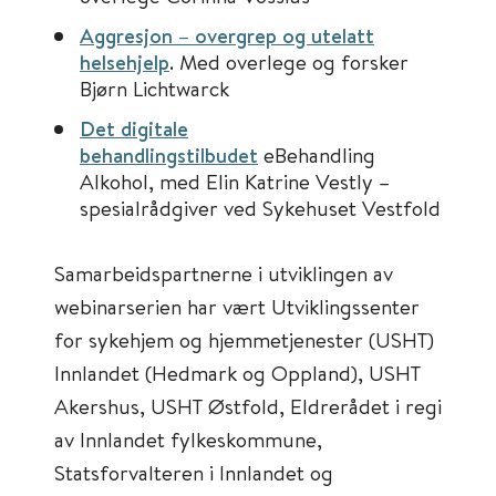
Aggresjon – overgrep og utelatt
helsehjelp
. Med overlege og forsker
Bjørn Lichtwarck
Det digitale
behandlingstilbudet
eBehandling
Alkohol, med Elin Katrine Vestly –
spesialrådgiver ved Sykehuset Vestfold
Samarbeidspartnerne i utviklingen av
webinarserien har vært Utviklingssenter
for sykehjem og hjemmetjenester (USHT)
Innlandet (Hedmark og Oppland), USHT
Akershus, USHT Østfold, Eldrerådet i regi
av Innlandet fylkeskommune,
Statsforvalteren i Innlandet og