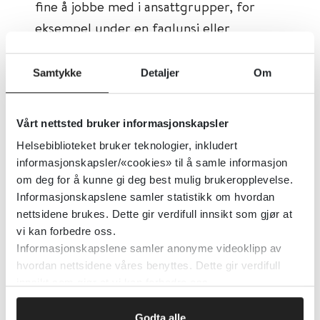
fine å jobbe med i ansattgrupper, for
eksempel under en faglunsj eller
lignende, forteller Kristiansen.
Samtykke
Detaljer
Om
Målgruppen er bred, selv om fokuset
primært er i kommunesektoren.
Vårt nettsted bruker informasjonskapsler
– Vi har først og fremst laget serien for
Helsebiblioteket bruker teknologier, inkludert
informasjonskapsler/«cookies» til å samle informasjon
ansatte på sykehjem og i
om deg for å kunne gi deg best mulig brukeropplevelse.
hjemmetjenester, men den er aktuell for
Informasjonskapslene samler statistikk om hvordan
alle som jobber med eldre, og som ønsker
nettsidene brukes. Dette gir verdifull innsikt som gjør at
faglig påfyll om eldre, rus og legemidler,
vi kan forbedre oss.
Informasjonskapslene samler anonyme videoklipp av
sier Evenby.
hvordan nettsidene våres benyttes. Dette gir verdifull
innsikt som gjør at vi kan forbedre oss.
Syv episoder
Godta alle