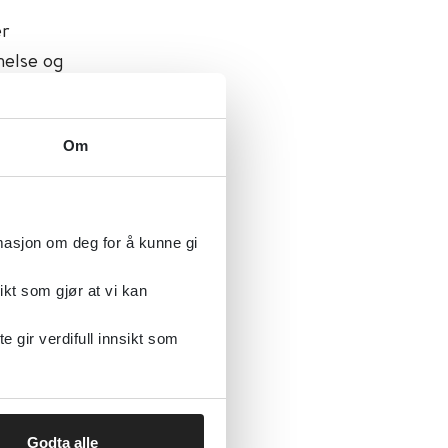
er
helse og
kan være
nester.
Om
rmasjon om deg for å kunne gi
ikt som gjør at vi kan
NAPHA)
gir verdifull innsikt som
Godta alle