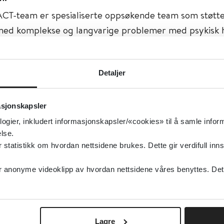
CT-team er spesialiserte oppsøkende team som støtt
med komplekse og langvarige problemer med psykisk 
ne tilbyr behandling i pasientens eget miljø, noe som 
vt for de som har hatt lite utbytte av tradisjonelle tje
Detaljer
isert:
12.05.2020
g oppdatert:
22.05.2020
asjonskapsler
isk helse, Rus og avhengighet, Psykisk helsearbeid
logier, inkludert informasjonskapsler/«cookies» til å samle info
lse.
type:
Ressurser på nett
tatistikk om hvordan nettsidene brukes. Dette gir verdifull inns
asjonalt kompetansesenter for psykisk helsearbeid (
anonyme videoklipp av hvordan nettsidene våres benyttes. Dette 
sk
Lagre