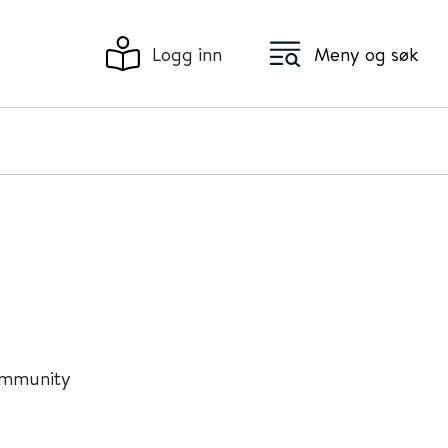
Logg inn
Meny og søk
ommunity