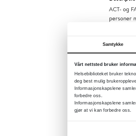
ACT- og FA
personer 
rus. Teame
mer effekti
Samtykke
Først publ
Sist fagli
Vårt nettsted bruker inform
Tema:
Psyk
Helsebiblioteket bruker tekno
deg best mulig brukeroppleve
Dokument
Informasjonskapslene samler s
Utgiver:
N
forbedre oss.
Informasjonskapslene samler 
Språk:
Nor
gjør at vi kan forbedre oss.