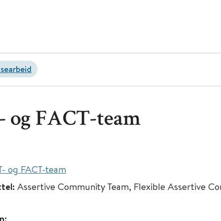
lsearbeid
 og FACT-team
- og FACT-team
ttel:
Assertive Community Team, Flexible Assertive C
n: