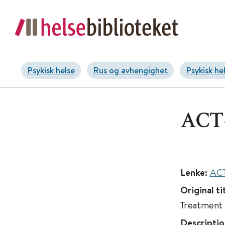
Psykisk helse
Rus og avhengighet
Psykisk he
ACT-
Lenke:
ACT
Original ti
Treatment
Descriptio