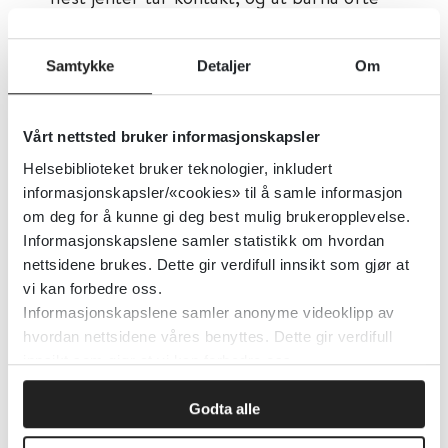
spør om psykisk helse, relasjoner og
familieproblemer, skoleproblemer, vold
Samtykke
Detaljer
Om
og overgrep, identitet, seksualitet og rus.
Tjenesteyterne peker på anonymitet og
Vårt nettsted bruker informasjonskapsler
konfidensialitet, god tilgjengelighet og
Helsebiblioteket bruker teknologier, inkludert
kompetent personale som styrker.
informasjonskapsler/«cookies» til å samle informasjon
Samtidig rapporterer de
om deg for å kunne gi deg best mulig brukeropplevelse.
om kapasitetsutfordringer og høy
Informasjonskapslene samler statistikk om hvordan
belastning.
nettsidene brukes. Dette gir verdifull innsikt som gjør at
vi kan forbedre oss.
Informasjonskapslene samler anonyme videoklipp av
Først publisert:
30.08.2024
hvordan nettsidene våres benyttes. Dette gir verdifull
Tema:
Psykisk helse, Barn og unges
innsikt som gjør at vi kan forbedre oss.
psykiske helse, Psykisk helsearbeid
Godta alle
Emner:
Barn og unge, Psykisk helsearbeid