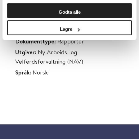
Først publisert:
11.10.2023
Godta alle
Tema:
Psykisk helse, Psykisk helsearbeid
Emner:
Arbeidsforhold
Lagre
Dokumenttype:
Rapporter
Utgiver:
Ny Arbeids- og
Velferdsforvaltning (NAV)
Språk:
Norsk