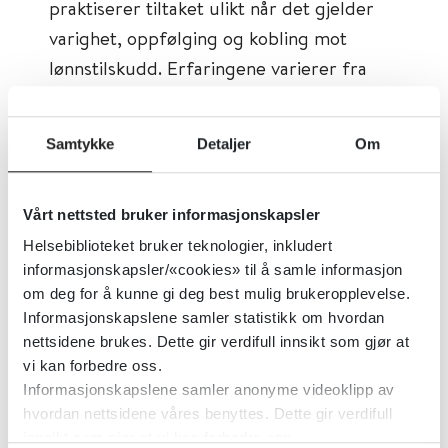
praktiserer tiltaket ulikt når det gjelder
varighet, oppfølging og kobling mot
lønnstilskudd. Erfaringene varierer fra
rask integrering og ansettelse til
utfordringer med motivasjon, fravær,
Samtykke
Detaljer
Om
språk og funksjonsnivå.
Forfatterne vurderer arbeidstrening som
Vårt nettsted bruker informasjonskapsler
et nyttig tiltak, men peker på at kvaliteten
Helsebiblioteket bruker teknologier, inkludert
avhenger av god jobbmatch, tett
informasjonskapsler/«cookies» til å samle informasjon
om deg for å kunne gi deg best mulig brukeropplevelse.
oppfølging fra NAV og godt samarbeid
Informasjonskapslene samler statistikk om hvordan
med arbeidsgivere. Rapporten framhever
nettsidene brukes. Dette gir verdifull innsikt som gjør at
også at mislykkede utprøvinger kan gi
vi kan forbedre oss.
negative konsekvenser for deltakere som
Informasjonskapslene samler anonyme videoklipp av
hvordan nettsidene våres benyttes. Dette gir verdifull
allerede står langt fra arbeidslivet.
innsikt som gjør at vi kan forbedre oss.