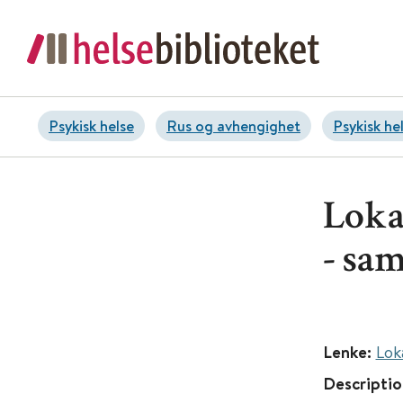
Psykisk helse
Rus og avhengighet
Psykisk he
Loka
- sam
Lenke:
Lok
Descriptio