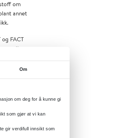
stoff om
blant annet
ikk.
T og FACT
r og eller
) som en
derat
Om
r.
rmasjon om deg for å kunne gi
ikt som gjør at vi kan
gir verdifull innsikt som