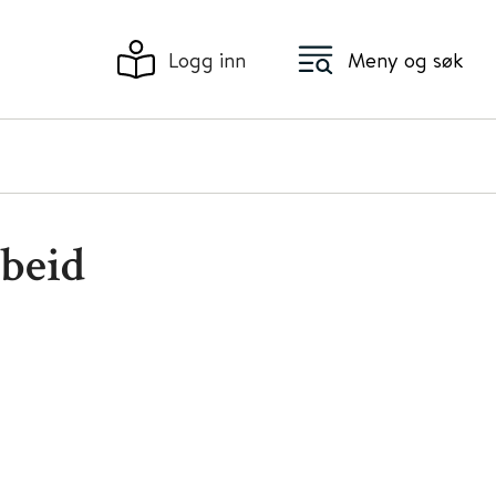
Logg inn
Meny og søk
rbeid