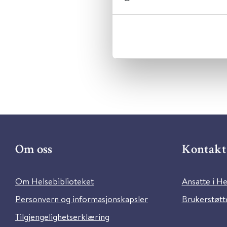
Metabeskr
og pasient
Om oss
Kontakt 
Om Helsebiblioteket
Ansatte i He
Personvern og informasjonskapsler
Brukerstøtte
Tilgjengelighetserklæring