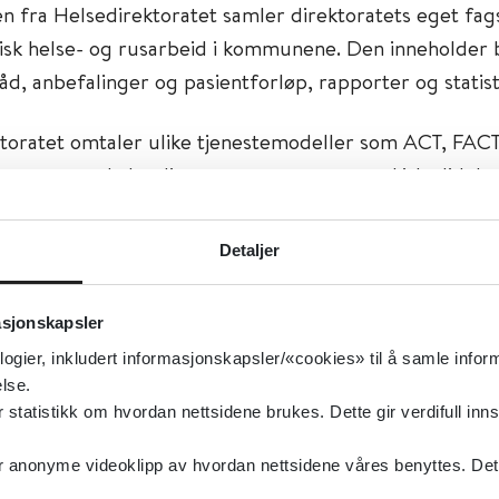
n fra Helsedirektoratet samler direktoratets eget fag
kisk helse- og rusarbeid i kommunene. Den inneholder 
åd, anbefalinger og pasientforløp, rapporter og statist
toratet omtaler ulike tjenestemodeller som ACT, FAC
rsoner med alvorlige og sammensatte psykiske lidelse
er. Siden beskriver også rask psykisk helsehjelp (RPH
odell for personer over 16 år med angst, mild til mo
Detaljer
 søvnvansker og eller begynnende rusmiddelprobleme
asjonskapsler
isk helse, Rus og avhengighet, Psykisk helsearbeid
logier, inkludert informasjonskapsler/«cookies» til å samle info
ykisk helsearbeid, Rus og avhengighet
lse.
type:
Nasjonal veileder, Veiledere, Ressurser på nett
tatistikk om hvordan nettsidene brukes. Dette gir verdifull inns
elsedirektoratet
anonyme videoklipp av hvordan nettsidene våres benyttes. Dette 
sk