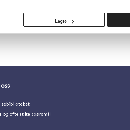
ivelse:
Siden viser nasjonale retningslinjer, veiledere, f
forløp.
Lagre
oss
lsebiblioteket
 og ofte stilte spørsmål