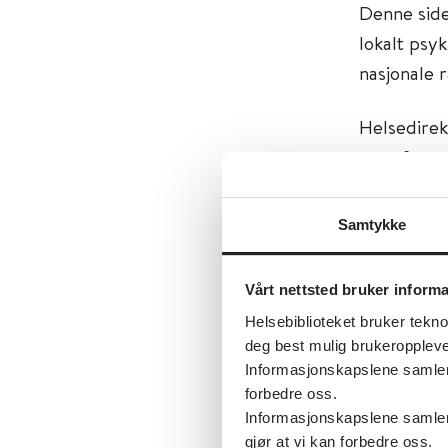
Denne side
lokalt psy
nasjonale r
Helsedirek
ung for pe
rusproblem
kommunal m
Samtykke
depresjon,
Vårt nettsted bruker inform
Tema:
Psyk
Helsebiblioteket bruker tekno
Emner:
Ps
deg best mulig brukeroppleve
Dokument
Informasjonskapslene samler s
forbedre oss.
Utgiver:
H
Informasjonskapslene samler 
Språk:
Nor
gjør at vi kan forbedre oss.