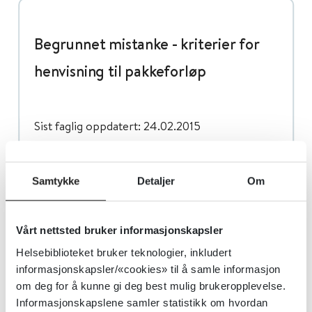
Begrunnet mistanke - kriterier for
henvisning til pakkeforløp
Sist faglig oppdatert: 24.02.2015
Begrunnet mistanke oppstår ved:
Samtykke
Detaljer
Om
Diffus forstørret testikkel uten
infeksjonsmistanke eller andre
Vårt nettsted bruker informasjonskapsler
forklaringer
Helsebiblioteket bruker teknologier, inkludert
Tumor i testikkelen
informasjonskapsler/«cookies» til å samle informasjon
Nylig oppstått gynekomasti hos yngre
om deg for å kunne gi deg best mulig brukeropplevelse.
menn (hCG-produserende tumor)
Informasjonskapslene samler statistikk om hvordan