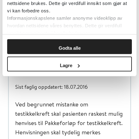
nettsidene brukes. Dette gir verdifull innsikt som gjør at
Forhøyet AFP i blodet som ikke kan
vi kan forbedre oss.
forklares av leversykdom
Informasjonskapslene samler anonyme videoklipp av
hvordan nettsidene våres benyttes. Dette gir verdifull
innsikt som gjør at vi kan forbedre oss.
Godta alle
Henvisning til pakkeforløp
Lagre
Sist faglig oppdatert: 18.07.2016
Ved begrunnet mistanke om
testikkelkreft skal pasienten raskest mulig
henvises til Pakkeforløp for testikkelkreft.
Henvisningen skal tydelig merkes