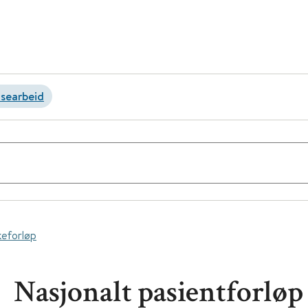
lsearbeid
keforløp
Nasjonalt pasientforløp