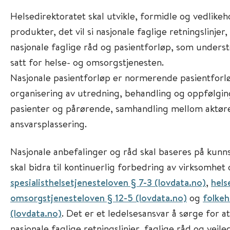
Helsedirektoratet skal utvikle, formidle og vedlik
produkter, det vil si nasjonale faglige retningslinjer,
nasjonale faglige råd og pasientforløp, som unders
satt for helse- og omsorgstjenesten.
Nasjonale pasientforløp er normerende pasientforl
organisering av utredning, behandling og oppfølg
pasienter og pårørende, samhandling mellom aktør
ansvarsplassering.
Nasjonale anbefalinger og råd skal baseres på kunn
skal bidra til kontinuerlig forbedring av virksomhet o
spesialisthelsetjenesteloven § 7-3 (lovdata.no)
,
hels
omsorgstjenesteloven § 12-5 (lovdata.no)
og
folkeh
(lovdata.no)
. Det er et ledelsesansvar å sørge for a
nasjonale faglige retningslinjer, faglige råd og vei