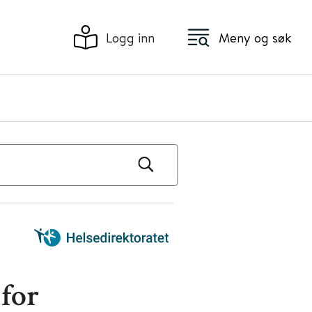
Logg inn
Meny og søk
 for