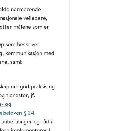
eholde normerende
 nasjonale veiledere,
tøtter målene som er
øp som beskriver
ing, kommunikasjon med
ene, samt
skap om god praksis og
g tjenester, jf.
e- og
elseloven § 24
t anbefalinger og råd i
ledere implementeres i