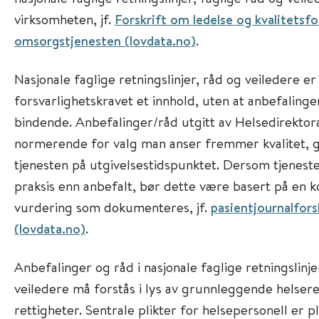
virksomheten, jf.
Forskrift om ledelse og kvalitetsfo
omsorgstjenesten (lovdata.no)
.
Nasjonale faglige retningslinjer, råd og veiledere e
forsvarlighetskravet et innhold, uten at anbefalingen
bindende. Anbefalinger/råd utgitt av Helsedirektora
normerende for valg man anser fremmer kvalitet, go
tjenesten på utgivelsestidspunktet. Dersom tjenest
praksis enn anbefalt, bør dette være basert på en 
vurdering som dokumenteres, jf.
pasientjournalfors
(lovdata.no)
.
Anbefalinger og råd i nasjonale faglige retningslinje
veiledere må forstås i lys av grunnleggende helseret
rettigheter. Sentrale plikter for helsepersonell er pli