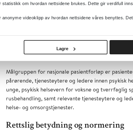
tatistikk om hvordan nettsidene brukes. Dette gir verdifull inns
unngå unødig ventetid for utredning, behandlin
likeverdig tilbud til pasienter og pårørende uavh
anonyme videoklipp av hvordan nettsidene våres benyttes. Dette 
bor
bedre ivaretakelse av somatisk helse og gode le
Lagre
Målgruppe
Målgruppen for nasjonale pasientforløp er pasiente
pårørende, tjenesteytere og ledere innen psykisk h
unge, psykisk helsevern for voksne og tverrfaglig sp
rusbehandling, samt relevante tjenesteytere og le
helse- og omsorgstjenester.
Rettslig betydning og normering