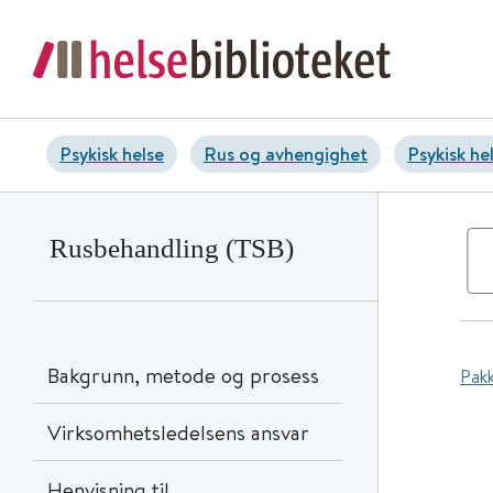
Psykisk helse
Rus og avhengighet
Psykisk he
Rusbehandling (TSB)
Bakgrunn, metode og prosess
Pak
Virksomhetsledelsens ansvar
Henvisning til