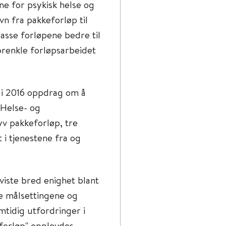
ne for psykisk helse og
n fra pakkeforløp til
passe forløpene bedre til
orenkle forløpsarbeidet
 i 2016 oppdrag om å
 Helse- og
v pakkeforløp, tre
t i tjenestene fra og
viste bred enighet blant
e målsettingene og
mtidig utfordringer i
forløp" opplevdes