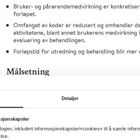
Bruker- og pårørendemedvirkning er konkretisert i
forløpet.
Omfanget av koder er redusert og omhandler de
aktivitetene, blant annet brukerens medvirkning 
evaluering av behandlingen.
Forløpstid for utredning og behandling blir mer d
Målsetning
De sentrale målene for nasjonale pasientforløp vider
å sikre forutsigbarhet og god kvalitet i tjenesten fo
Detaljer
pårørende:
asjonskapsler
økt brukermedvirkning og brukertilfredshet
logier, inkludert informasjonskapsler/«cookies» til å samle info
sammenhengende og koordinerte pasientforløp
lse.