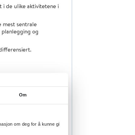
 de ulike aktivitetene i
 mest sentrale
i planlegging og
ifferensiert.
eføres og skal bidra til
r pasienter og
Om
rmasjon om deg for å kunne gi