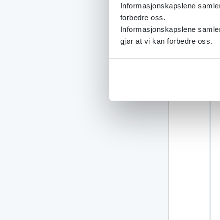
Informasjonskapslene samler s
forbedre oss.
Informasjonskapslene samler 
gjør at vi kan forbedre oss.