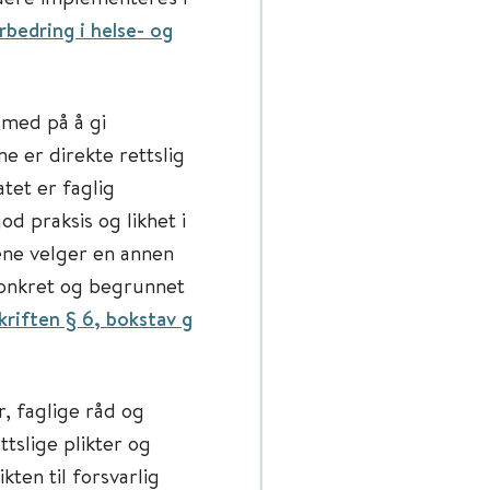
rbedring i helse- og
r med på å gi
e er direkte rettslig
tet er faglig
d praksis og likhet i
ene velger en annen
konkret og begrunnet
kriften § 6, bokstav g
r, faglige råd og
tslige plikter og
kten til forsvarlig