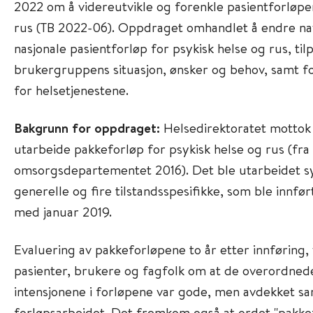
2022 om å videreutvikle og forenkle pasientforløpe
rus (TB 2022-06). Oppdraget omhandlet å endre nav
nasjonale pasientforløp for psykisk helse og rus, til
brukergruppens situasjon, ønsker og behov, samt f
for helsetjenestene.
Bakgrunn for oppdraget:
Helsedirektoratet mottok
utarbeide pakkeforløp for psykisk helse og rus (fra
omsorgsdepartementet 2016). Det ble utarbeidet sy
generelle og fire tilstandsspesifikke, som ble innfør
med januar 2019.
Evaluering av pakkeforløpene to år etter innføring, 
pasienter, brukere og fagfolk om at de overordned
intensjonene i forløpene var gode, men avdekket sa
forløpsarbeidet. Det fremkom også at ordet "pakke