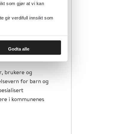
ikt som gjør at vi kan
g og oppfølging
engig av hvor i landet de
gir verdifull innsikt som
vevaner
Godta alle
r, brukere og
elsevern for barn og
esialisert
dere i kommunenes