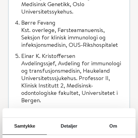
Medisinsk Genetikk, Oslo
Universitetssykehus.
Børre Fevang
Kst. overlege, Førsteamanuensis,
Seksjon for klinisk immunologi og
infeksjonsmedisin, OUS-Rikshospitalet
Einar K. Kristoffersen
Avdelingssjef, Avdeling for immunologi
og transfusjonsmedisin, Haukeland
Universitetsssjukehus. Professor II,
Klinisk Institutt 2, Medisinsk-
odontologiske fakultet, Universitetet i
Bergen.
Franziskus Bosse
Seksjonsoverlege, Barneklinikken,
Haukeland Universitetssjukehus
Samtykke
Detaljer
Om
Hans Christian Erichsen