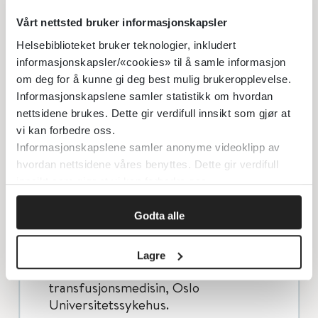
Overlege, PhD, Seksjon for spesialisert
Vårt nettsted bruker informasjonskapsler
barnemedisin og transplantasjon. Kvinne
Helsebiblioteket bruker teknologier, inkludert
og barneklinikken, Rikshospitalet, Oslo
informasjonskapsler/«cookies» til å samle informasjon
Universitetssykehus
om deg for å kunne gi deg best mulig brukeropplevelse.
Henrik Døllner
Informasjonskapslene samler statistikk om hvordan
Seksjonsoverlege, Barne- og
nettsidene brukes. Dette gir verdifull innsikt som gjør at
ungdomsklinikken, St. Olavs hospital,
vi kan forbedre oss.
førsteamanuensis, dr.med., Institutt for
Informasjonskapslene samler anonyme videoklipp av
laboratoriefag, barne- og
hvordan nettsidene våres benyttes. Dette gir verdifull
kvinnesykdommer, NTNU.
innsikt som gjør at vi kan forbedre oss.
Liv Osnes
Godta alle
Overlege, PhD, Enhet for cellulær
immunologi og flow cytometri, Seksjon
for Transplantasjonsimmunologi,
Lagre
Avdeling for immunologi og
transfusjonsmedisin, Oslo
Universitetssykehus.