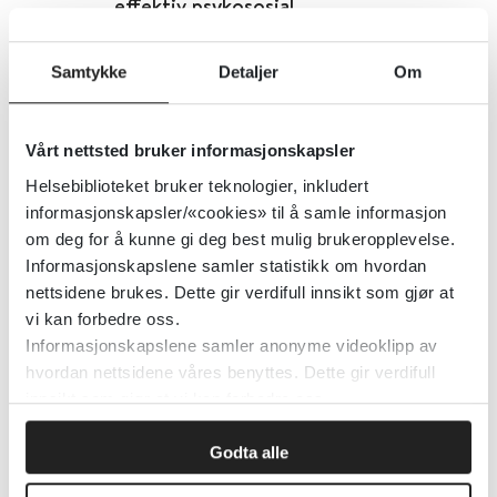
effektiv psykososial
tilbakeføringsintervensjon rettet
mot arbeid: En systematisk
Samtykke
Detaljer
Om
oversikt og narrativ syntese
Vårt nettsted bruker informasjonskapsler
BMC Public Health
2021
Helsebiblioteket bruker teknologier, inkludert
informasjonskapsler/«cookies» til å samle informasjon
Detaljer
om deg for å kunne gi deg best mulig brukeropplevelse.
Informasjonskapslene samler statistikk om hvordan
nettsidene brukes. Dette gir verdifull innsikt som gjør at
Økonomiske, arbeidsrelaterte og
vi kan forbedre oss.
regulerende faktorer som påvirker
Informasjonskapslene samler anonyme videoklipp av
effekten av individuell jobbstøtte
hvordan nettsidene våres benyttes. Dette gir verdifull
innsikt som gjør at vi kan forbedre oss.
(IPS) for personer med alvorlig
psykisk sykdom: En systematisk
Godta alle
oversikt og metaanalyse