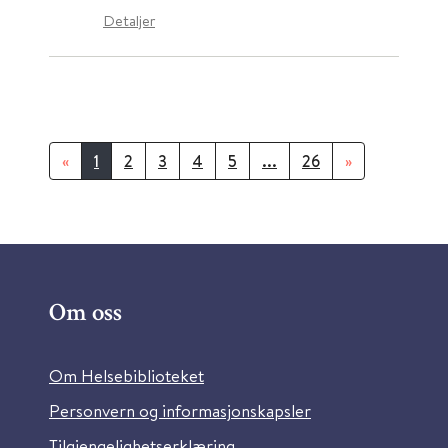
Detaljer
«
1
2
3
4
5
...
26
»
Om oss
Om Helsebiblioteket
Personvern og informasjonskapsler
Tilgjengelighetserklæring