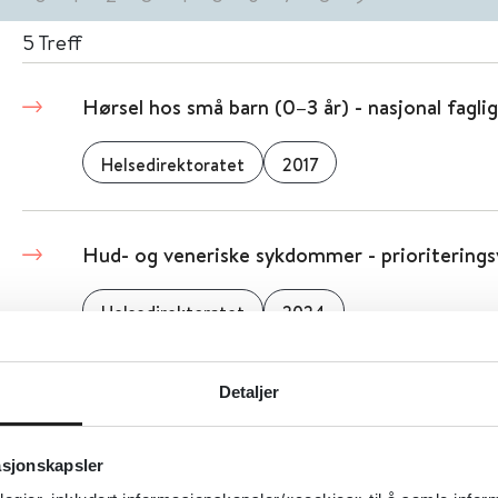
5
Treff
Hørsel hos små barn (0–3 år) - nasjonal faglig
Helsedirektoratet
2017
Hud- og veneriske sykdommer - prioriterings
Helsedirektoratet
2024
Detaljer
HPV - humant papillomavirus (FHI)
Folkehelseinstituttet (FHI)
asjonskapsler