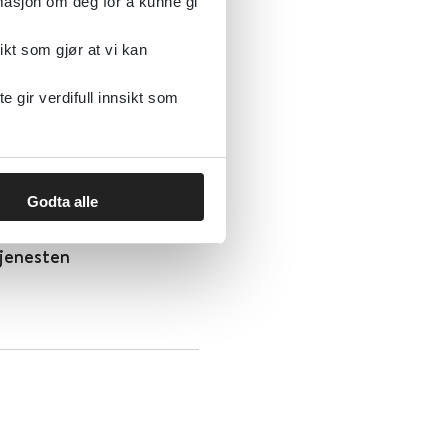
rmasjon om deg for å kunne gi
ikt som gjør at vi kan
nal faglig
gir verdifull innsikt som
Godta alle
tjenesten