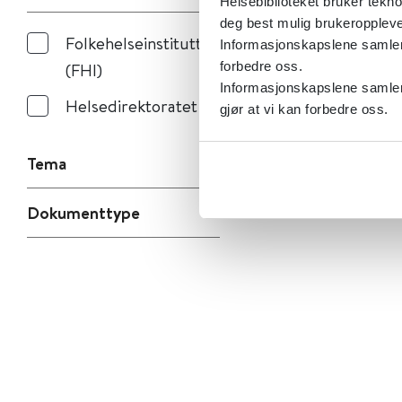
Helsebiblioteket bruker tekno
deg best mulig brukeroppleve
Folkehelseinstituttet
Informasjonskapslene samler s
(FHI)
forbedre oss.
Informasjonskapslene samler 
Helsedirektoratet
gjør at vi kan forbedre oss.
Tema
Dokumenttype